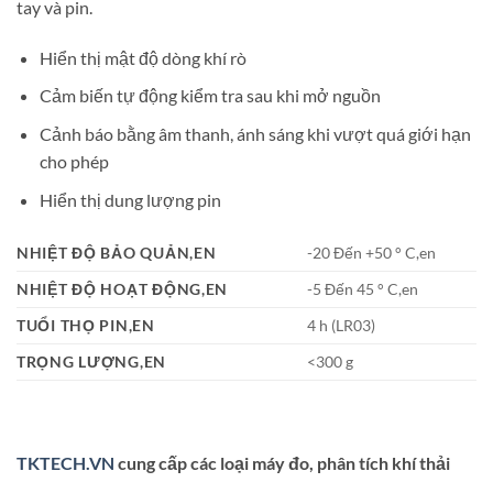
tay và pin.
Hiển thị mật độ dòng khí rò
Cảm biến tự động kiểm tra sau khi mở nguồn
Cảnh báo bằng âm thanh, ánh sáng khi vượt quá giới hạn
cho phép
Hiển thị dung lượng pin
NHIỆT ĐỘ BẢO QUẢN,EN
-20 Đến +50 ° C,en
NHIỆT ĐỘ HOẠT ĐỘNG,EN
-5 Đến 45 ° C,en
TUỔI THỌ PIN,EN
4 h (LR03)
TRỌNG LƯỢNG,EN
<300 g
TKTECH.VN
cung cấp các loại máy đo, phân tích khí thải