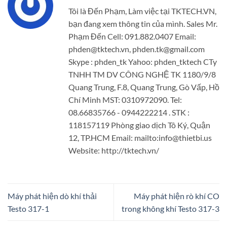
Tôi là Đến Phạm, Làm việc tại TKTECH.VN,
bạn đang xem thông tin của mình. Sales Mr.
Phạm Đến Cell: 091.882.0407 Email:
phden@tktech.vn, phden.tk@gmail.com
Skype : phden_tk Yahoo: phden_tktech CTy
TNHH TM DV CÔNG NGHỆ TK 1180/9/8
Quang Trung, F.8, Quang Trung, Gò Vấp, Hồ
Chí Minh MST: 0310972090. Tel:
08.66835766 - 0944222214 . STK :
118157119 Phòng giao dịch Tô Ký, Quận
12, TP.HCM Email: mailto:info@thietbi.us
Website: http://tktech.vn/
Máy phát hiện dò khí thải
Máy phát hiện rò khí CO
Testo 317-1
trong không khí Testo 317-3