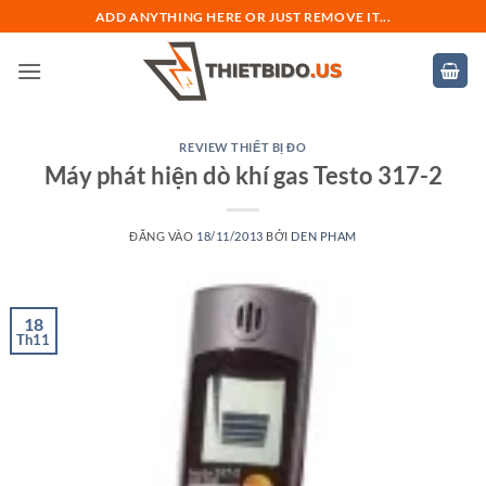
Bỏ
ADD ANYTHING HERE OR JUST REMOVE IT...
qua
nội
dung
REVIEW THIẾT BỊ ĐO
Máy phát hiện dò khí gas Testo 317-2
ĐĂNG VÀO
18/11/2013
BỞI
DEN PHAM
18
Th11