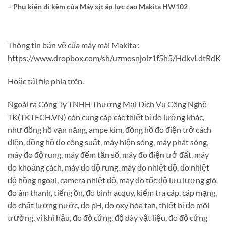
– Phụ kiện đi kèm của
Máy xịt áp lực cao Makita HW102
Thông tin bản vẽ của máy mài Makita :
https://www.dropbox.com/sh/uzmosnjoiz1f5h5/HdkvLdtRdK
Hoặc tải file phía trên.
Ngoài ra Công Ty TNHH Thương Mại Dịch Vụ Công Nghệ
TK(TKTECH.VN) còn cung cáp các thiết bị đo lường khác,
như đồng hồ vạn năng, ampe kìm, đồng hồ đo điện trở cách
điện, đồng hồ đo công suất, máy hiện sóng, máy phát sóng,
máy đo độ rung, máy đếm tần số, máy đo điện trở đất, máy
đo khoảng cách, máy đo độ rung, máy đo nhiệt độ, đo nhiệt
độ hồng ngoại, camera nhiệt độ, máy đo tốc độ lưu lượng gió,
đo âm thanh, tiếng ồn, đo bình acquy, kiểm tra cáp, cáp mạng,
đo chất lượng nước, đo pH, đo oxy hòa tan, thiết bị đo môi
trường, vi khí hậu, đo độ cứng, độ dày vật liệu, đo độ cứng