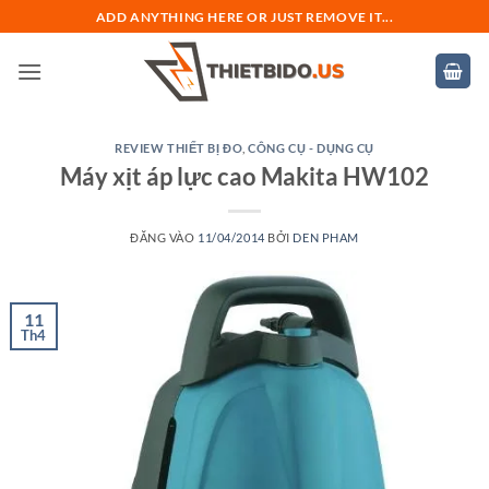
Bỏ
ADD ANYTHING HERE OR JUST REMOVE IT...
qua
nội
dung
REVIEW THIẾT BỊ ĐO
,
CÔNG CỤ - DỤNG CỤ
Máy xịt áp lực cao Makita HW102
ĐĂNG VÀO
11/04/2014
BỞI
DEN PHAM
11
Th4