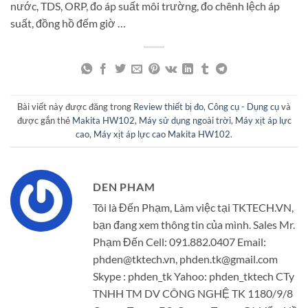
nước, TDS, ORP, đo áp suất môi trường, đo chênh lệch áp
suất, đồng hồ đếm giờ …
Bài viết này được đăng trong
Review thiết bị đo
,
Công cụ - Dụng cụ
và
được gắn thẻ
Makita HW102
,
Máy sử dụng ngoài trời
,
Máy xịt áp lực
cao
,
Máy xịt áp lực cao Makita HW102
.
DEN PHAM
Tôi là Đến Phạm, Làm việc tại TKTECH.VN,
bạn đang xem thông tin của mình. Sales Mr.
Phạm Đến Cell: 091.882.0407 Email:
phden@tktech.vn, phden.tk@gmail.com
Skype : phden_tk Yahoo: phden_tktech CTy
TNHH TM DV CÔNG NGHỆ TK 1180/9/8