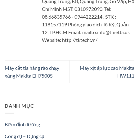
Quang Trung, F.8, Quang Trung, Gò Vấp, Hồ
Chí Minh MST: 0310972090. Tel:
08.66835766 - 0944222214 . STK :
118157119 Phòng giao dịch Tô Ký, Quận
12, TP.HCM Email: mailto:info@thietbi.us
Website: http://tktech.vn/
Máy cắt tỉa hàng rào chạy
Máy xịt áp lực cao Makita
xăng Makita EH7500S
HW111
DANH MỤC
Bơm định lượng
Công cụ – Dụng cụ