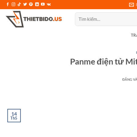
Bỏ
qua
Tìm
nội
kiếm:
dung
TR
Panme điện tử Mi
ĐĂNG V
14
Th5