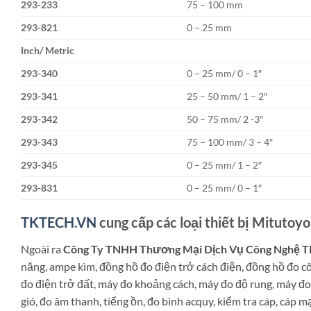
293-233
75 – 100 mm
293-821
0 – 25 mm
Inch/ Metric
293-340
0 – 25 mm/ 0 – 1″
293-341
25 – 50 mm/ 1 – 2″
293-342
50 – 75 mm/ 2 -3″
293-343
75 – 100 mm/ 3 – 4″
293-345
0 – 25 mm/ 1 – 2″
293-831
0 – 25 mm/ 0 – 1″
TKTECH.VN
cung cấp các loại thiết bị Mitutoyo
Ngoài ra
Công Ty TNHH Thương Mại Dịch Vụ Công Nghệ 
năng, ampe kìm, đồng hồ đo điện trở cách điện, đồng hồ đo c
đo điện trở đất, máy đo khoảng cách, máy đo độ rung, máy đo
gió, đo âm thanh, tiếng ồn, đo bình acquy, kiểm tra cáp, cáp m