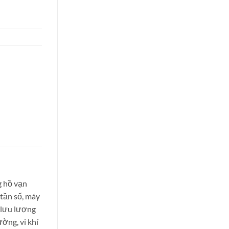
g hồ vạn
 tần số, máy
ộ lưu lượng
ường, vi khí