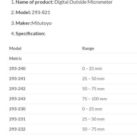
Name of product:
Digital Outside Micrometer
Model:
293-821
Maker:
Mitutoyo
Specification:
Model
Range
Metric
293-240
0 – 25 mm
293-241
25 – 50 mm
293-242
50 – 75 mm
293-243
75 – 100 mm
293-230
0 – 25 mm
293-231
25 – 50 mm
293-232
50 – 75 mm