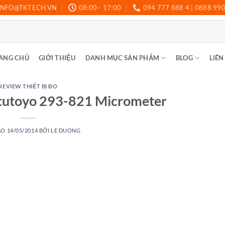
INFO@TKTECH.VN
08:00 - 17:00
094 777 888 4 | 0888 99
ANG CHỦ
GIỚI THIỆU
DANH MỤC SẢN PHẨM
BLOG
LIÊN
REVIEW THIẾT BỊ ĐO
tutoyo 293-821 Micrometer
ÀO
14/05/2014
BỞI
LE DUONG