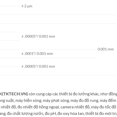
± 2 µm
± .00005″/ 0.001 mm
0.001 mm
± .0001″/ 0.001 mm
± .00005″/ 0.001 mm
TK(TKTECH.VN)
còn cung cáp các thiết bị đo lường khác, như đồn
ông suất, máy hiện sóng, máy phát sóng, máy đo độ rung, máy đếm
 nhiệt độ, đo nhiệt độ hồng ngoại, camera nhiệt độ, máy đo tốc đ
ạng, đo chất lượng nước, đo pH, đo oxy hòa tan, thiết bị đo môi tr