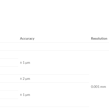
Accuracy
Resolution
± 1 µm
± 2 µm
0.001 mm
± 1 µm