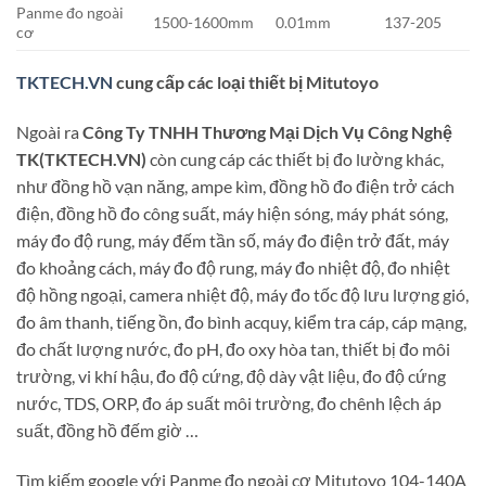
Panme đo ngoài
1500-1600mm
0.01mm
137-205
cơ
TKTECH.VN
cung cấp các loại thiết bị Mitutoyo
Ngoài ra
Công Ty TNHH Thương Mại Dịch Vụ Công Nghệ
TK(TKTECH.VN)
còn cung cáp các thiết bị đo lường khác,
như đồng hồ vạn năng, ampe kìm, đồng hồ đo điện trở cách
điện, đồng hồ đo công suất, máy hiện sóng, máy phát sóng,
máy đo độ rung, máy đếm tần số, máy đo điện trở đất, máy
đo khoảng cách, máy đo độ rung, máy đo nhiệt độ, đo nhiệt
độ hồng ngoại, camera nhiệt độ, máy đo tốc độ lưu lượng gió,
đo âm thanh, tiếng ồn, đo bình acquy, kiểm tra cáp, cáp mạng,
đo chất lượng nước, đo pH, đo oxy hòa tan, thiết bị đo môi
trường, vi khí hậu, đo độ cứng, độ dày vật liệu, đo độ cứng
nước, TDS, ORP, đo áp suất môi trường, đo chênh lệch áp
suất, đồng hồ đếm giờ …
Tìm kiếm google với Panme đo ngoài cơ Mitutoyo 104-140A