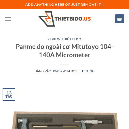
Bỏ
ADD ANYTHING HERE OR JUST REMOVE IT...
qua
nội
dung
REVIEW THIẾT BỊ ĐO
Panme đo ngoài cơ Mitutoyo 104-
140A Micrometer
ĐĂNG VÀO
13/05/2014
BỞI
LE DUONG
13
Th5