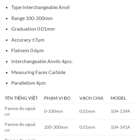
Type Interchangeable Anvil
Range 100-200mm
Graduation 0.01mm
Accuracy ±7µm
Flatness 0.6µm
Interchangeable Anvils 4pcs.
Measuring Faces Carbide
Parallelism 4µm
TÊN TIẾNG VIỆT
PHẠM VI ĐO
VẠCH CHIA
MODEL
Panme đo ngoài
0-100mm
0.01mm
104-139A
cơ
Panme đo ngoài
200-300mm
0.01mm
104-141A
cơ