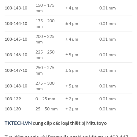
150 – 175
103-143-10
± 4 µm
0.01 mm
mm
175 – 200
103-144-10
± 4 µm
0.01 mm
mm
200 – 225
103-145-10
± 4 µm
0.01 mm
mm
225 – 250
103-146-10
± 5 µm
0.01 mm
mm
250 – 275
103-147-10
± 5 µm
0.01 mm
mm
275 – 300
103-148-10
± 5 µm
0.01 mm
mm
103-129
0 – 25 mm
± 2 µm
0.01 mm
103-130
25 – 50 mm
± 2 µm
0.01 mm
TKTECH.VN
cung cấp các loại thiết bị Mitutoyo
Tìm kiếm google với Panme đo ngoài cơ Mitutoyo 103-147-