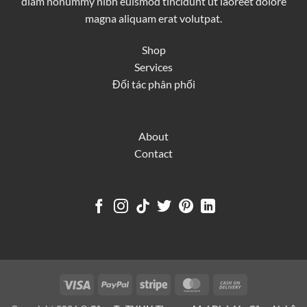
diam nonummy nibh euismod tincidunt ut laoreet dolore
magna aliquam erat volutpat.
Shop
Services
Đối tác phân phối
About
Contact
Visa
PayPal
Stripe
MasterCard
Cash
On