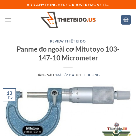
Bỏ
ADD ANYTHING HERE OR JUST REMOVE IT...
qua
nội
dung
REVIEW THIẾT BỊ ĐO
Panme đo ngoài cơ Mitutoyo 103-
147-10 Micrometer
ĐĂNG VÀO
13/05/2014
BỞI
LE DUONG
13
Th5