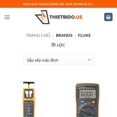
Bỏ
ADD ANYTHING HERE OR JUST REMOVE IT...
qua
nội
dung
TRANG CHỦ
/
BRANDS
/
FLUKE
LỌC