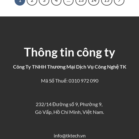
1
2
3
4
…
13
14
15
Thông tin công ty
Công Ty TNHH Thương Mại Dịch Vụ Công Nghệ TK
Mã Số Thuế: 0310 972 090
232/14 Đường số 9, Phường 9,
Gò Vấp, Hồ Chí Minh, Việt Nam.
info@tktech.vn