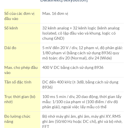
Số của các đơn vị
Max. 16 đơn vị
đầu vào
Số kênh
32 kênh analog + 32 kênh logic (kênh analog
Isolated, cô lập đầu vào và khung, logic có
chung GND)
Dải đo
5 mV đến 20 V / div, 12 phạm vi, độ phân giải:
1/80 phạm vi (bằng cách sử dụng 8936) quy
mô toàn: div 20 (Normal), div 24 (Wide)
Max. cho phép đầu
400 V DC bằng cách sử dụng 8936
vào
Tần số đặc tính
DC đến 400 kHz (± 3dB, bằng cách sử dụng
8936)
Trục thời gian (bộ
100 ms 5 min / div, 20 dao động, thời gian lấy
nhớ)
mẫu: 1/100 của phạm vi (100 điểm / div độ
phân giải), ngoài việc lấy mẫu có thể
Đo lường chức
Bộ nhớ máy ghi âm, ghi âm, máy ghi XY, RMS
năng
ghi âm (50/60 Hz hoặc DC chỉ), ghi và bộ nhớ,
FFT