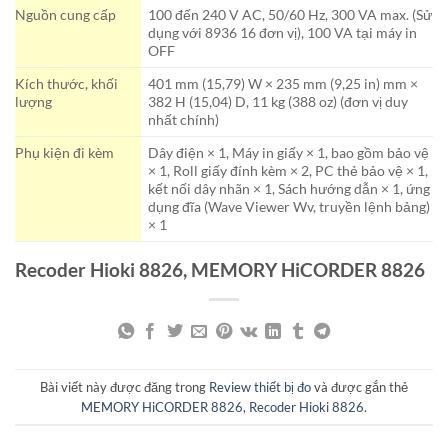
Nguồn cung cấp
100 đến 240 V AC, 50/60 Hz, 300 VA max. (Sử
dụng với 8936 16 đơn vị), 100 VA tại máy in
OFF
Kích thước, khối
401 mm (15,79) W × 235 mm (9,25 in) mm ×
lượng
382 H (15,04) D, 11 kg (388 oz) (đơn vị duy
nhất chính)
Phụ kiện đi kèm
Dây điện × 1, Máy in giấy × 1, bao gồm bảo vệ
× 1, Roll giấy đính kèm × 2, PC thẻ bảo vệ × 1,
kết nối dây nhãn × 1, Sách hướng dẫn × 1, ứng
dụng đĩa (Wave Viewer Wv, truyền lệnh bảng)
× 1
Recoder Hioki 8826, MEMORY HiCORDER 8826
Bài viết này được đăng trong
Review thiết bị đo
và được gắn thẻ
MEMORY HiCORDER 8826
,
Recoder Hioki 8826
.