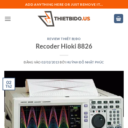
Bỏ
ADD ANYTHING HERE OR JUST REMOVE IT...
qua
nội
dung
REVIEW THIẾT BỊ ĐO
Recoder Hioki 8826
ĐĂNG VÀO
02/02/2013
BỞI
HUỲNH ĐỖ NHẬT PHÚC
02
Th2