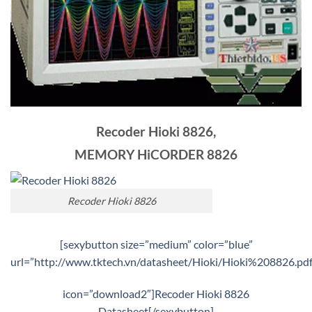
Recoder Hioki 8826,
MEMORY HiCORDER 8826
Recoder Hioki 8826
[sexybutton size=”medium” color=”blue”
url=”http://www.tktech.vn/datasheet/Hioki/Hioki%208826.pd
icon=”download2″]Recoder Hioki 8826
Datasheet[/sexybutton]