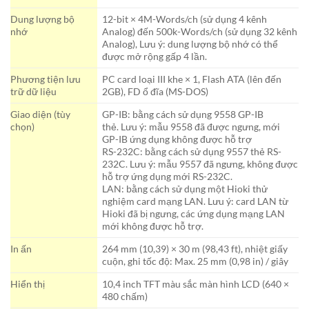
Dung lượng bộ
12-bit × 4M-Words/ch (sử dụng 4 kênh
nhớ
Analog) đến 500k-Words/ch (sử dụng 32 kênh
Analog), Lưu ý: dung lượng bộ nhớ có thể
được mở rộng gấp 4 lần.
Phương tiện lưu
PC card loại III khe × 1, Flash ATA (lên đến
trữ dữ liệu
2GB), FD ổ đĩa (MS-DOS)
Giao diện (tùy
GP-IB: bằng cách sử dụng 9558 GP-IB
chọn)
thẻ. Lưu ý: mẫu 9558 đã được ngưng, mới
GP-IB ứng dụng không được hỗ trợ
RS-232C: bằng cách sử dụng 9557 thẻ RS-
232C. Lưu ý: mẫu 9557 đã ngưng, không được
hỗ trợ ứng dụng mới RS-232C.
LAN: bằng cách sử dụng một Hioki thử
nghiệm card mạng LAN. Lưu ý: card LAN từ
Hioki đã bị ngưng, các ứng dụng mạng LAN
mới không được hỗ trợ.
In ấn
264 mm (10,39) × 30 m (98,43 ft), nhiệt giấy
cuộn, ghi tốc độ: Max. 25 mm (0,98 in) / giây
Hiển thị
10,4 inch TFT màu sắc màn hình LCD (640 ×
480 chấm)