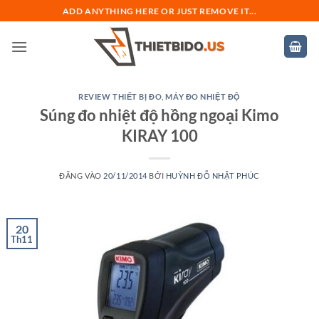
Bỏ
ADD ANYTHING HERE OR JUST REMOVE IT...
qua
nội
dung
REVIEW THIẾT BỊ ĐO
,
MÁY ĐO NHIỆT ĐỘ
Súng đo nhiệt độ hồng ngoại Kimo
KIRAY 100
ĐĂNG VÀO
20/11/2014
BỞI
HUỲNH ĐỖ NHẬT PHÚC
20
Th11