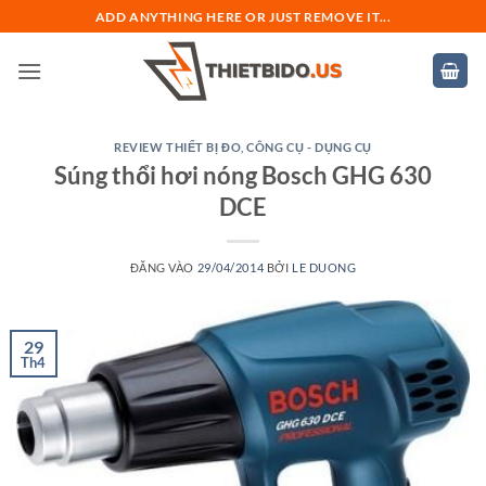
Bỏ
ADD ANYTHING HERE OR JUST REMOVE IT...
qua
nội
dung
REVIEW THIẾT BỊ ĐO
,
CÔNG CỤ - DỤNG CỤ
Súng thổi hơi nóng Bosch GHG 630
DCE
ĐĂNG VÀO
29/04/2014
BỞI
LE DUONG
29
Th4