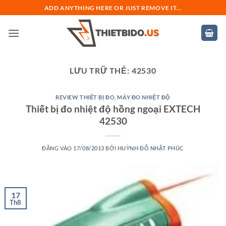
Bỏ
ADD ANYTHING HERE OR JUST REMOVE IT...
qua
nội
dung
LƯU TRỮ THẺ:
42530
REVIEW THIẾT BỊ ĐO
,
MÁY ĐO NHIỆT ĐỘ
Thiết bị đo nhiệt độ hồng ngoại EXTECH
42530
ĐĂNG VÀO
17/08/2013
BỞI
HUỲNH ĐỖ NHẬT PHÚC
17
Th8