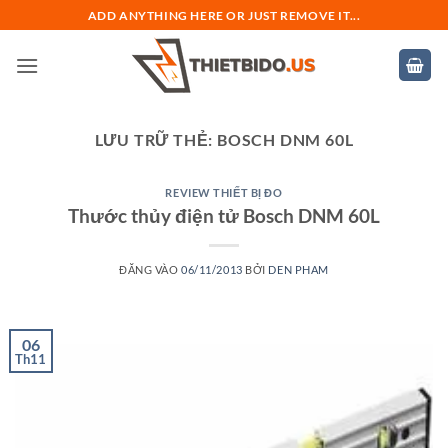
Bỏ
ADD ANYTHING HERE OR JUST REMOVE IT...
qua
nội
dung
LƯU TRỮ THẺ:
BOSCH DNM 60L
REVIEW THIẾT BỊ ĐO
Thước thủy điện tử Bosch DNM 60L
ĐĂNG VÀO
06/11/2013
BỞI
DEN PHAM
06
Th11