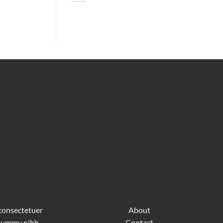
 consectetuer
About
nonummy nibh
Contact