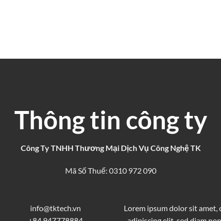
Thông tin công ty
Công Ty TNHH Thương Mại Dịch Vụ Công Nghệ TK
Mã Số Thuế: 0310 972 090
info@tktech.vn
Lorem ipsum dolor sit amet,
+84 947778884
adipiscing elit, sed diam 