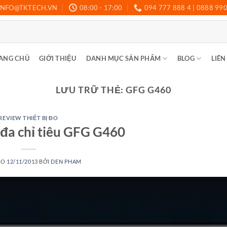
INFO@TKTECH.VN
08:00 - 17:00
094 777 888 4 | 0888 99
ANG CHỦ
GIỚI THIỆU
DANH MỤC SẢN PHẨM
BLOG
LIÊN
LƯU TRỮ THẺ:
GFG G460
REVIEW THIẾT BỊ ĐO
 đa chỉ tiêu GFG G460
ÀO
12/11/2013
BỞI
DEN PHAM