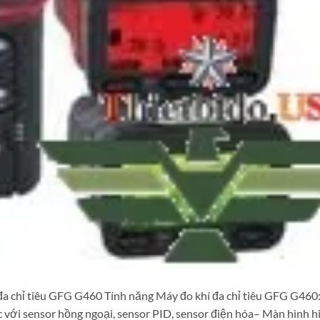
đa chỉ tiêu GFG G460 Tính năng Máy đo khí đa chỉ tiêu GFG G460
c với sensor hồng ngoại, sensor PID, sensor điện hóa– Màn hình hi