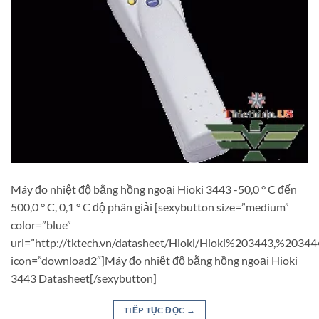
Máy đo nhiệt độ bằng hồng ngoại Hioki 3443 -50,0 ° C đến
500,0 ° C, 0,1 ° C độ phân giải [sexybutton size=”medium”
color=”blue”
url=”http://tktech.vn/datasheet/Hioki/Hioki%203443,%2034
icon=”download2″]Máy đo nhiệt độ bằng hồng ngoại Hioki
3443 Datasheet[/sexybutton]
TIẾP TỤC ĐỌC
→