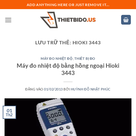
Bỏ
ADD ANYTHING HERE OR JUST REMOVE IT...
qua
nội
dung
LƯU TRỮ THẺ:
HIOKI 3443
MÁY ĐO NHIỆT ĐỘ
,
THIẾT BỊ ĐO
Máy đo nhiệt độ bằng hồng ngoại Hioki
3443
ĐĂNG VÀO
01/02/2013
BỞI
HUỲNH ĐỖ NHẬT PHÚC
01
Th2