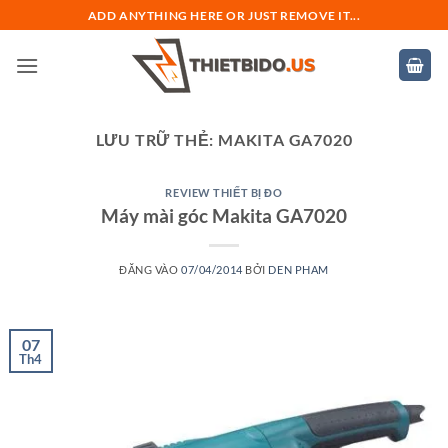
Bỏ
ADD ANYTHING HERE OR JUST REMOVE IT...
qua
nội
dung
LƯU TRỮ THẺ:
MAKITA GA7020
REVIEW THIẾT BỊ ĐO
Máy mài góc Makita GA7020
ĐĂNG VÀO
07/04/2014
BỞI
DEN PHAM
07
Th4