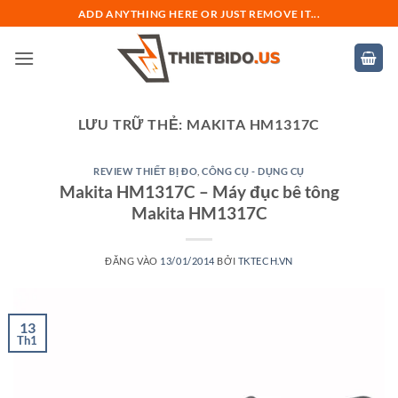
Bỏ
ADD ANYTHING HERE OR JUST REMOVE IT...
qua
nội
dung
LƯU TRỮ THẺ:
MAKITA HM1317C
REVIEW THIẾT BỊ ĐO
,
CÔNG CỤ - DỤNG CỤ
Makita HM1317C – Máy đục bê tông
Makita HM1317C
ĐĂNG VÀO
13/01/2014
BỞI
TKTECH.VN
13
Th1