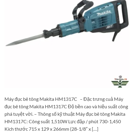
Máy đục bê tông Makita HM1317C – Đặc trưng cuả Máy
đục bê tông Makita HM1317C Độ bền cao và hiệu suất công
phá tuyệt vời. – Thông số kỹ thuật Máy đục bê tông Makita
HM1317C: Công suất 1,510W Lực đập / phút 730-1,450
Kích thước 715 x 129 x 266mm (28-1/8″ x […]