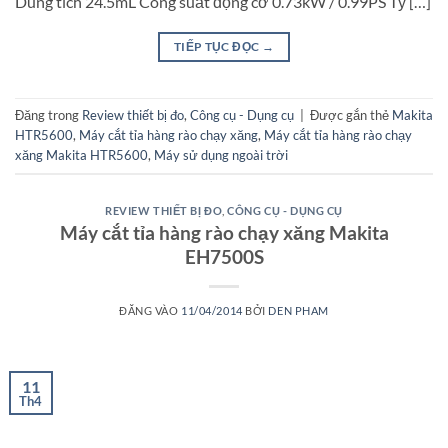
Dung tích 24.5mL Công suất động cơ 0.73kW / 0.99PS Tỷ […]
TIẾP TỤC ĐỌC
→
Đăng trong
Review thiết bị đo
,
Công cụ - Dụng cụ
|
Được gắn thẻ
Makita
HTR5600
,
Máy cắt tỉa hàng rào chạy xăng
,
Máy cắt tỉa hàng rào chạy
xăng Makita HTR5600
,
Máy sử dụng ngoài trời
REVIEW THIẾT BỊ ĐO
,
CÔNG CỤ - DỤNG CỤ
Máy cắt tỉa hàng rào chạy xăng Makita
EH7500S
ĐĂNG VÀO
11/04/2014
BỞI
DEN PHAM
11
Th4