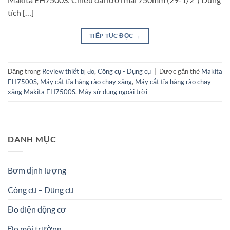
tích […]
TIẾP TỤC ĐỌC
→
Đăng trong
Review thiết bị đo
,
Công cụ - Dụng cụ
|
Được gắn thẻ
Makita
EH7500S
,
Máy cắt tỉa hàng rào chạy xăng
,
Máy cắt tỉa hàng rào chạy
xăng Makita EH7500S
,
Máy sử dụng ngoài trời
DANH MỤC
Bơm định lượng
Công cụ – Dụng cụ
Đo điện động cơ
Đo môi trường