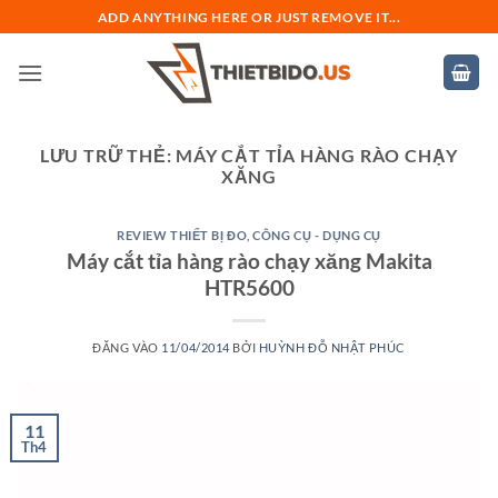
Bỏ
ADD ANYTHING HERE OR JUST REMOVE IT...
qua
nội
dung
LƯU TRỮ THẺ:
MÁY CẮT TỈA HÀNG RÀO CHẠY
XĂNG
REVIEW THIẾT BỊ ĐO
,
CÔNG CỤ - DỤNG CỤ
Máy cắt tỉa hàng rào chạy xăng Makita
HTR5600
ĐĂNG VÀO
11/04/2014
BỞI
HUỲNH ĐỖ NHẬT PHÚC
11
Th4