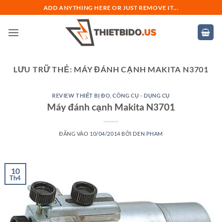
Bỏ
ADD ANYTHING HERE OR JUST REMOVE IT...
qua
nội
dung
LƯU TRỮ THẺ:
MÁY ĐÁNH CẠNH MAKITA N3701
REVIEW THIẾT BỊ ĐO
,
CÔNG CỤ - DỤNG CỤ
Máy đánh cạnh Makita N3701
ĐĂNG VÀO
10/04/2014
BỞI
DEN PHAM
10
Th4