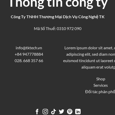
Thông tin công ty
Công Ty TNHH Thương Mại Dịch Vụ Công Nghệ TK
Mã Số Thuế: 0310 972 090
info@tktech.vn
Lorem ipsum dolor sit amet,
+84 947778884
adipiscing elit, sed diam 
028. 668 357 66
euismod tincidunt ut laoreet
aliquam erat volutp
Shop
Services
Đối tác phân phố