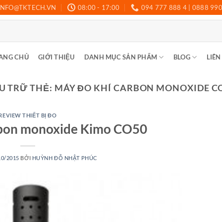
INFO@TKTECH.VN
08:00 - 17:00
094 777 888 4 | 0888 99
ANG CHỦ
GIỚI THIỆU
DANH MỤC SẢN PHẨM
BLOG
LIÊN
U TRỮ THẺ:
MÁY ĐO KHÍ CARBON MONOXIDE C
REVIEW THIẾT BỊ ĐO
rbon monoxide Kimo CO50
10/2015
BỞI
HUỲNH ĐỖ NHẬT PHÚC