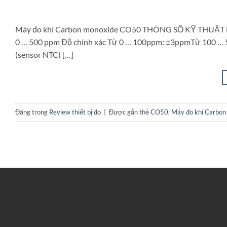
Máy đo khí Carbon monoxide CO50 THÔNG SỐ KỸ THUẬT Má
0 … 500 ppm Độ chính xác Từ 0 … 100ppm: ±3ppmTừ 100 … 50
(sensor NTC) […]
Đăng trong
Review thiết bị đo
|
Được gắn thẻ
CO50
,
Máy đo khí Carbo