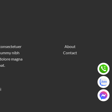
 consectetuer
About
nonummy nibh
Contact
 dolore magna
at.
i