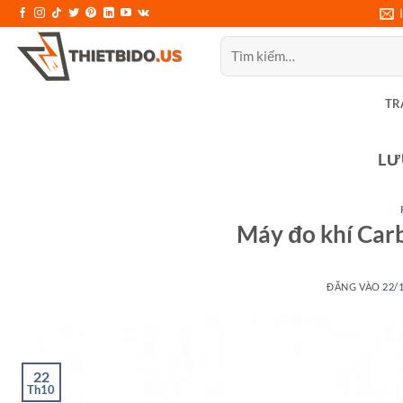
Bỏ
qua
Tìm
nội
kiếm:
dung
TR
LƯ
Máy đo khí Ca
ĐĂNG VÀO
22/
22
Th10