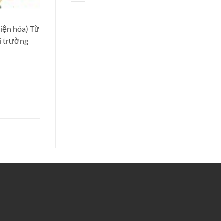
iện hóa) Từ
i trường