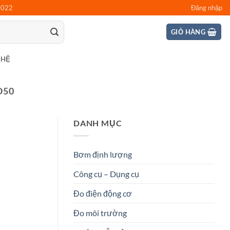
0022
Đăng nhập
GIỎ HÀNG
 HỆ
O50
DANH MỤC
Bơm định lượng
Công cụ – Dụng cụ
Đo điện động cơ
Đo môi trường