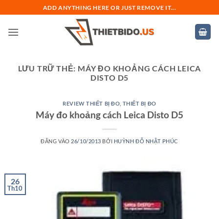
Bỏ
ADD ANYTHING HERE OR JUST REMOVE IT...
qua
nội
dung
LƯU TRỮ THẺ:
MÁY ĐO KHOẢNG CÁCH LEICA
DISTO D5
REVIEW THIẾT BỊ ĐO
,
THIẾT BỊ ĐO
Máy đo khoảng cách Leica Disto D5
ĐĂNG VÀO
26/10/2013
BỞI
HUỲNH ĐỖ NHẬT PHÚC
26
Th10