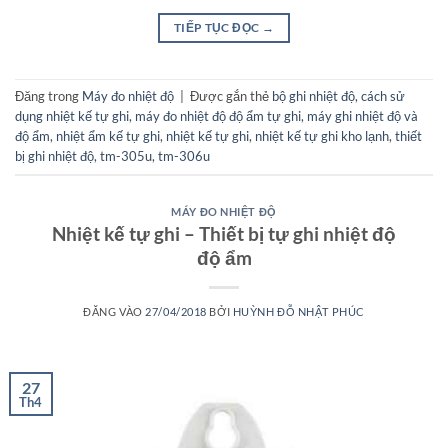
TIẾP TỤC ĐỌC
→
Đăng trong
Máy đo nhiệt độ
|
Được gắn thẻ
bộ ghi nhiệt độ
,
cách sử
dụng nhiệt kế tự ghi
,
máy đo nhiệt độ độ ẩm tự ghi
,
máy ghi nhiệt độ và
độ ẩm
,
nhiệt ẩm kế tự ghi
,
nhiệt kế tự ghi
,
nhiệt kế tự ghi kho lạnh
,
thiết
bị ghi nhiệt độ
,
tm-305u
,
tm-306u
MÁY ĐO NHIỆT ĐỘ
Nhiệt kế tự ghi – Thiết bị tự ghi nhiệt độ
độ ẩm
ĐĂNG VÀO
27/04/2018
BỞI
HUỲNH ĐỖ NHẬT PHÚC
27
Th4