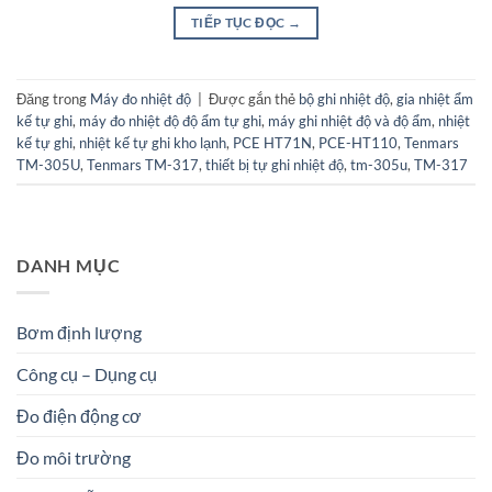
TIẾP TỤC ĐỌC
→
Đăng trong
Máy đo nhiệt độ
|
Được gắn thẻ
bộ ghi nhiệt độ
,
gia nhiệt ẩm
kế tự ghi
,
máy đo nhiệt độ độ ẩm tự ghi
,
máy ghi nhiệt độ và độ ẩm
,
nhiệt
kế tự ghi
,
nhiệt kế tự ghi kho lạnh
,
PCE HT71N
,
PCE-HT110
,
Tenmars
TM-305U
,
Tenmars TM-317
,
thiết bị tự ghi nhiệt độ
,
tm-305u
,
TM-317
DANH MỤC
Bơm định lượng
Công cụ – Dụng cụ
Đo điện động cơ
Đo môi trường