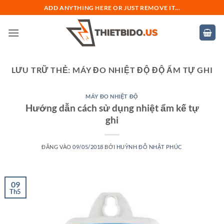
Bỏ
ADD ANYTHING HERE OR JUST REMOVE IT...
qua
nội
dung
LƯU TRỮ THẺ:
MÁY ĐO NHIỆT ĐỘ ĐỘ ẨM TỰ GHI
MÁY ĐO NHIỆT ĐỘ
Hướng dẫn cách sử dụng nhiệt ẩm kế tự
ghi
ĐĂNG VÀO
09/05/2018
BỞI
HUỲNH ĐỖ NHẬT PHÚC
09
Th5