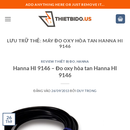
Bỏ
ADD ANYTHING HERE OR JUST REMOVE IT...
qua
nội
dung
LƯU TRỮ THẺ:
MÁY ĐO OXY HÒA TAN HANNA HI
9146
REVIEW THIẾT BỊ ĐO
,
HANNA
Hanna HI 9146 – Đo oxy hòa tan Hanna HI
9146
ĐĂNG VÀO
26/09/2013
BỞI
DUY TRONG
26
Th9