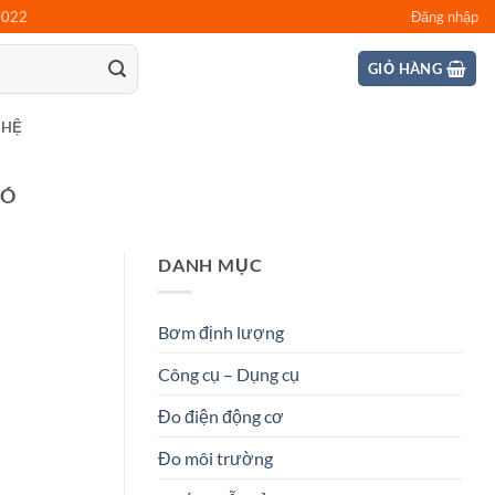
0022
Đăng nhập
GIỎ HÀNG
 HỆ
IÓ
DANH MỤC
Bơm định lượng
Công cụ – Dụng cụ
Đo điện động cơ
Đo môi trường