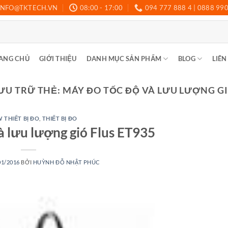
INFO@TKTECH.VN
08:00 - 17:00
094 777 888 4 | 0888 99
ANG CHỦ
GIỚI THIỆU
DANH MỤC SẢN PHẨM
BLOG
LIÊN
ƯU TRỮ THẺ:
MÁY ĐO TỐC ĐỘ VÀ LƯU LƯỢNG G
 THIẾT BỊ ĐO
,
THIẾT BỊ ĐO
à lưu lượng gió Flus ET935
01/2016
BỞI
HUỲNH ĐỖ NHẬT PHÚC