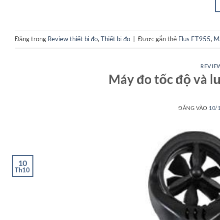
Đăng trong
Review thiết bị đo
,
Thiết bị đo
|
Được gắn thẻ
Flus ET955
,
Má
REVIEW
Máy đo tốc độ và l
ĐĂNG VÀO
10/
10
Th10