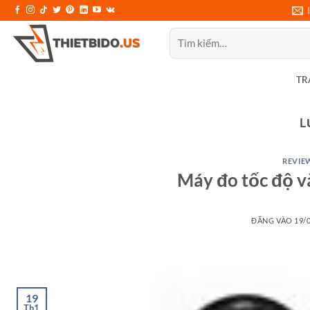
Bỏ
qua
Tìm
nội
kiếm:
dung
TR
L
REVIEW
Máy đo tốc độ v
ĐĂNG VÀO
19/
19
Th1