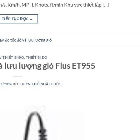
m/s, Km/h, MPH, Knots, ft/min Khu vực thiết lập […]
TIẾP TỤC ĐỌC
→
y đo tốc độ và lưu lượng gió
 THIẾT BỊ ĐO
,
THIẾT BỊ ĐO
à lưu lượng gió Flus ET955
01/2016
BỞI
HUỲNH ĐỖ NHẬT PHÚC