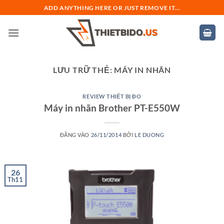
Bỏ
ADD ANYTHING HERE OR JUST REMOVE IT...
qua
nội
dung
LƯU TRỮ THẺ:
MÁY IN NHÃN
REVIEW THIẾT BỊ ĐO
Máy in nhãn Brother PT-E550W
ĐĂNG VÀO
26/11/2014
BỞI
LE DUONG
26
Th11