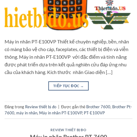
Máy in nhãn PT-E100VP Thiết kế chuyên nghiệp, bền, nhãn
có màng bảo vệ cho cáp, faceplates, các thiết bị điện và viễn
thông. Máy in nhãn PT-E100VP với đặc điểm và tính năng
được phát triển dựa trên kết quả nghiên cứu đáp ứng nhu
cầu của khách hàng. Kích thước nhãn Giao diện […]
TIẾP TỤC ĐỌC
→
Đăng trong
Review thiết bị đo
|
Được gắn thẻ
Brother 7600
,
Brother Pt-
7600
,
máy in nhãn
,
Máy in nhãn PT-E100VP
,
PT-E100VP
REVIEW THIẾT BỊ ĐO
Máy in nhãn Brother PT-7600