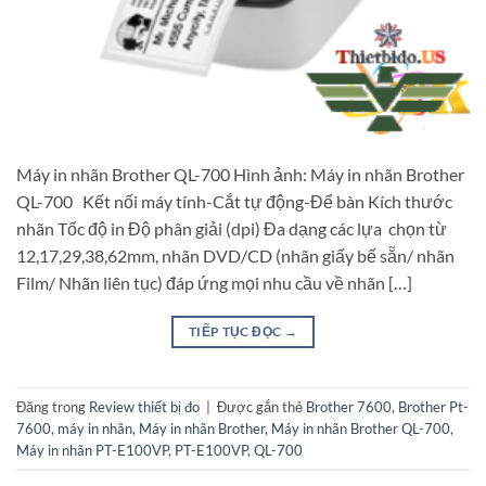
Máy in nhãn Brother QL-700 Hình ảnh: Máy in nhãn Brother
QL-700 Kết nối máy tính-Cắt tự động-Để bàn Kích thước
nhãn Tốc độ in Độ phân giải (dpi) Đa dạng các lựa chọn từ
12,17,29,38,62mm, nhãn DVD/CD (nhãn giấy bế sẵn/ nhãn
Film/ Nhãn liên tục) đáp ứng mọi nhu cầu về nhãn […]
TIẾP TỤC ĐỌC
→
Đăng trong
Review thiết bị đo
|
Được gắn thẻ
Brother 7600
,
Brother Pt-
7600
,
máy in nhãn
,
Máy in nhãn Brother
,
Máy in nhãn Brother QL-700
,
Máy in nhãn PT-E100VP
,
PT-E100VP
,
QL-700