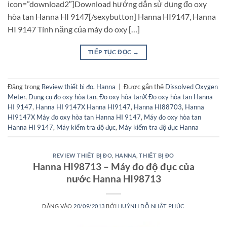
icon=”download2″]Download hướng dẫn sử dụng đo oxy
hòa tan Hanna HI 9147[/sexybutton] Hanna HI9147, Hanna
HI 9147 Tính năng của máy đo oxy […]
TIẾP TỤC ĐỌC
→
Đăng trong
Review thiết bị đo
,
Hanna
|
Được gắn thẻ
Dissolved Oxygen
Meter
,
Dụng cụ đo oxy hòa tan
,
Đo oxy hòa tanX Đo oxy hòa tan Hanna
HI 9147
,
Hanna HI 9147X Hanna HI9147
,
Hanna HI88703
,
Hanna
HI9147X Máy đo oxy hòa tan Hanna HI 9147
,
Máy đo oxy hòa tan
Hanna HI 9147
,
Máy kiểm tra độ đục
,
Máy kiểm tra độ đục Hanna
REVIEW THIẾT BỊ ĐO
,
HANNA
,
THIẾT BỊ ĐO
Hanna HI98713 – Máy đo độ đục của
nước Hanna HI98713
ĐĂNG VÀO
20/09/2013
BỞI
HUỲNH ĐỖ NHẬT PHÚC