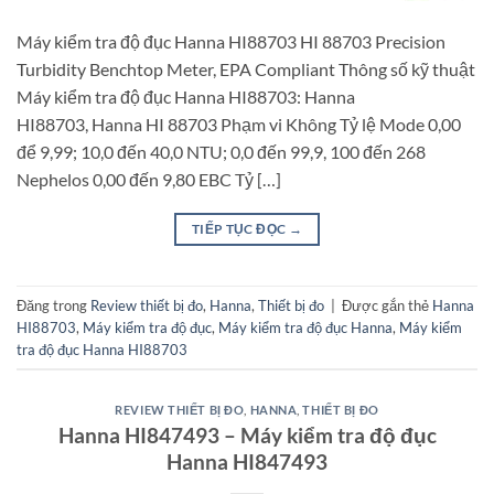
Máy kiểm tra độ đục Hanna HI88703 HI 88703 Precision
Turbidity Benchtop Meter, EPA Compliant Thông số kỹ thuật
Máy kiểm tra độ đục Hanna HI88703: Hanna
HI88703, Hanna HI 88703 Phạm vi Không Tỷ lệ Mode 0,00
để 9,99; 10,0 đến 40,0 NTU; 0,0 đến 99,9, 100 đến 268
Nephelos 0,00 đến 9,80 EBC Tỷ […]
TIẾP TỤC ĐỌC
→
Đăng trong
Review thiết bị đo
,
Hanna
,
Thiết bị đo
|
Được gắn thẻ
Hanna
HI88703
,
Máy kiểm tra độ đục
,
Máy kiểm tra độ đục Hanna
,
Máy kiểm
tra độ đục Hanna HI88703
REVIEW THIẾT BỊ ĐO
,
HANNA
,
THIẾT BỊ ĐO
Hanna HI847493 – Máy kiểm tra độ đục
Hanna HI847493