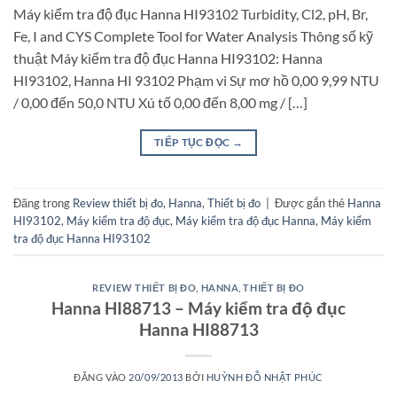
Máy kiểm tra độ đục Hanna HI93102 Turbidity, Cl2, pH, Br,
Fe, I and CYS Complete Tool for Water Analysis Thông số kỹ
thuật Máy kiểm tra độ đục Hanna HI93102: Hanna
HI93102, Hanna HI 93102 Phạm vi Sự mơ hồ 0,00 9,99 NTU
/ 0,00 đến 50,0 NTU Xú tố 0,00 đến 8,00 mg / […]
TIẾP TỤC ĐỌC
→
Đăng trong
Review thiết bị đo
,
Hanna
,
Thiết bị đo
|
Được gắn thẻ
Hanna
HI93102
,
Máy kiểm tra độ đục
,
Máy kiểm tra độ đục Hanna
,
Máy kiểm
tra độ đục Hanna HI93102
REVIEW THIẾT BỊ ĐO
,
HANNA
,
THIẾT BỊ ĐO
Hanna HI88713 – Máy kiểm tra độ đục
Hanna HI88713
ĐĂNG VÀO
20/09/2013
BỞI
HUỲNH ĐỖ NHẬT PHÚC