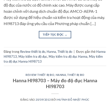
độ đục của nước có độ chính xác cao. Máy được cung cấp
hoàn chỉnh với dung dịch chuẩn độ đục AMCO-AEPA-1
được sử dụng để hiệu chuẩn và kiểm tra hoạt động của máy.
HI98713 đáp ứng yêu cầu của Phương pháp chuẩn […]
TIẾP TỤC ĐỌC
→
Đăng trong
Review thiết bị đo
,
Hanna
,
Thiết bị đo
|
Được gắn thẻ
Hanna
HI98713
,
Máy kiểm tra độ đục
,
Máy kiểm tra độ đục Hanna
,
Máy kiểm
tra độ đục Hanna HI98713
REVIEW THIẾT BỊ ĐO
,
HANNA
,
THIẾT BỊ ĐO
Hanna HI98703 – Máy đo độ đục Hanna
HI98703
ĐĂNG VÀO
20/09/2013
BỞI
HUỲNH ĐỖ NHẬT PHÚC