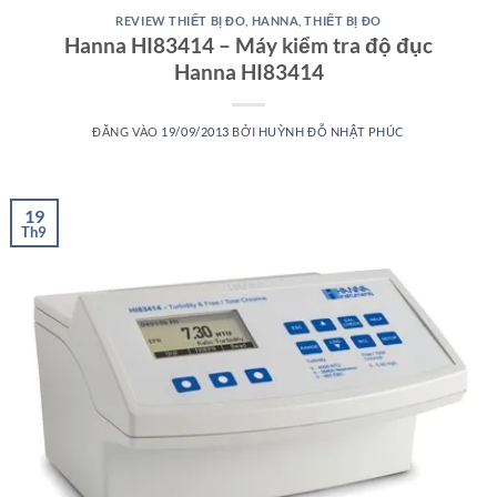
REVIEW THIẾT BỊ ĐO
,
HANNA
,
THIẾT BỊ ĐO
Hanna HI83414 – Máy kiểm tra độ đục
Hanna HI83414
ĐĂNG VÀO
19/09/2013
BỞI
HUỲNH ĐỖ NHẬT PHÚC
19
Th9