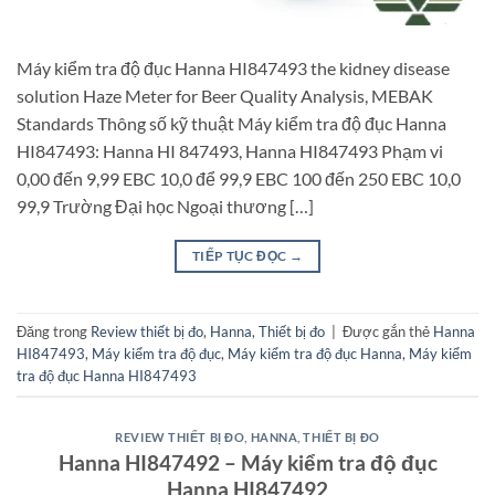
Máy kiểm tra độ đục Hanna HI847493 the kidney disease
solution Haze Meter for Beer Quality Analysis, MEBAK
Standards Thông số kỹ thuật Máy kiểm tra độ đục Hanna
HI847493: Hanna HI 847493, Hanna HI847493 Phạm vi
0,00 đến 9,99 EBC 10,0 để 99,9 EBC 100 đến 250 EBC 10,0
99,9 Trường Đại học Ngoại thương […]
TIẾP TỤC ĐỌC
→
Đăng trong
Review thiết bị đo
,
Hanna
,
Thiết bị đo
|
Được gắn thẻ
Hanna
HI847493
,
Máy kiểm tra độ đục
,
Máy kiểm tra độ đục Hanna
,
Máy kiểm
tra độ đục Hanna HI847493
REVIEW THIẾT BỊ ĐO
,
HANNA
,
THIẾT BỊ ĐO
Hanna HI847492 – Máy kiểm tra độ đục
Hanna HI847492