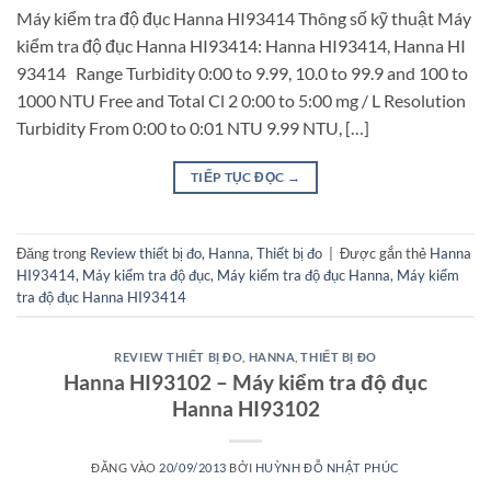
Máy kiểm tra độ đục Hanna HI93414 Thông số kỹ thuật Máy
kiểm tra độ đục Hanna HI93414: Hanna HI93414, Hanna HI
93414 Range Turbidity 0:00 to 9.99, 10.0 to 99.9 and 100 to
1000 NTU Free and Total Cl 2 0:00 to 5:00 mg / L Resolution
Turbidity From 0:00 to 0:01 NTU 9.99 NTU, […]
TIẾP TỤC ĐỌC
→
Đăng trong
Review thiết bị đo
,
Hanna
,
Thiết bị đo
|
Được gắn thẻ
Hanna
HI93414
,
Máy kiểm tra độ đục
,
Máy kiểm tra độ đục Hanna
,
Máy kiểm
tra độ đục Hanna HI93414
REVIEW THIẾT BỊ ĐO
,
HANNA
,
THIẾT BỊ ĐO
Hanna HI93102 – Máy kiểm tra độ đục
Hanna HI93102
ĐĂNG VÀO
20/09/2013
BỞI
HUỲNH ĐỖ NHẬT PHÚC