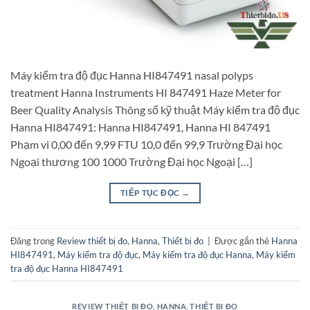
Máy kiểm tra độ đục Hanna HI847491 nasal polyps
treatment Hanna Instruments HI 847491 Haze Meter for
Beer Quality Analysis Thông số kỹ thuật Máy kiểm tra độ đục
Hanna HI847491: Hanna HI847491, Hanna HI 847491
Phạm vi 0,00 đến 9,99 FTU 10,0 đến 99,9 Trường Đại học
Ngoại thương 100 1000 Trường Đại học Ngoại […]
TIẾP TỤC ĐỌC
→
Đăng trong
Review thiết bị đo
,
Hanna
,
Thiết bị đo
|
Được gắn thẻ
Hanna
HI847491
,
Máy kiểm tra độ đục
,
Máy kiểm tra độ đục Hanna
,
Máy kiểm
tra độ đục Hanna HI847491
REVIEW THIẾT BỊ ĐO
,
HANNA
,
THIẾT BỊ ĐO