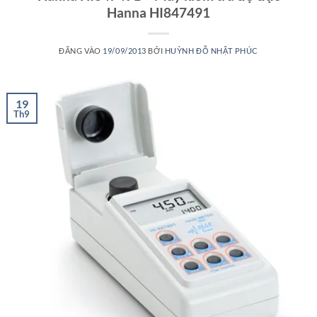
Hanna HI847491
ĐĂNG VÀO
19/09/2013
BỞI
HUỲNH ĐỖ NHẬT PHÚC
19
Th9