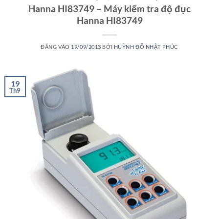
Hanna HI83749 – Máy kiểm tra độ đục
Hanna HI83749
ĐĂNG VÀO
19/09/2013
BỞI
HUỲNH ĐỖ NHẬT PHÚC
19
Th9