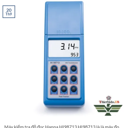
20
Th9
Máy kiểm tra độ đục Hanna HI98713 HI98713 là là máy đo