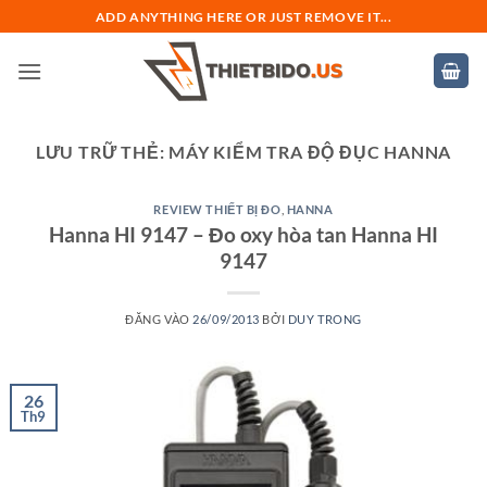
Bỏ
ADD ANYTHING HERE OR JUST REMOVE IT...
qua
nội
dung
LƯU TRỮ THẺ:
MÁY KIỂM TRA ĐỘ ĐỤC HANNA
REVIEW THIẾT BỊ ĐO
,
HANNA
Hanna HI 9147 – Đo oxy hòa tan Hanna HI
9147
ĐĂNG VÀO
26/09/2013
BỞI
DUY TRONG
26
Th9