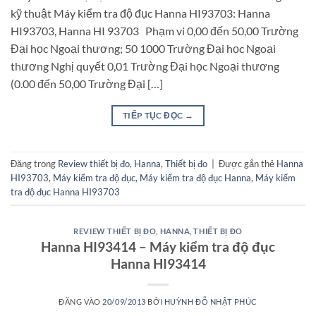
kỹ thuật Máy kiểm tra độ đục Hanna HI93703: Hanna
HI93703, Hanna HI 93703 Phạm vi 0,00 đến 50,00 Trường
Đại học Ngoại thương; 50 1000 Trường Đại học Ngoại
thương Nghị quyết 0,01 Trường Đại học Ngoại thương
(0.00 đến 50,00 Trường Đại […]
TIẾP TỤC ĐỌC
→
Đăng trong
Review thiết bị đo
,
Hanna
,
Thiết bị đo
|
Được gắn thẻ
Hanna
HI93703
,
Máy kiểm tra độ đục
,
Máy kiểm tra độ đục Hanna
,
Máy kiểm
tra độ đục Hanna HI93703
REVIEW THIẾT BỊ ĐO
,
HANNA
,
THIẾT BỊ ĐO
Hanna HI93414 – Máy kiểm tra độ đục
Hanna HI93414
ĐĂNG VÀO
20/09/2013
BỞI
HUỲNH ĐỖ NHẬT PHÚC