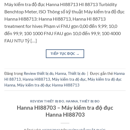
Máy kiểm tra độ đục Hanna HI88713 HI 88713 Turbidity
Benchtop Meter, ISO Thông số kỹ thuật Máy kiểm tra độ đục
Hanna HI88713: Hanna HI88713, Hanna HI 88713
treatment for hives Phạm vi FNU gọn 0,00 đến 9,99; 10,0
đến 99,9; 100 1000 FNU FAU gọn 10,0 đến 99,9; 100 4000
FAU NTU Tỷ […]
TIẾP TỤC ĐỌC
→
Đăng trong
Review thiết bị đo
,
Hanna
,
Thiết bị đo
|
Được gắn thẻ
Hanna
HI 88713
,
Hanna HI88713
,
Máy kiểm tra độ đục
,
Máy kiểm tra độ đục
Hanna
,
Máy kiểm tra độ đục Hanna HI88713
REVIEW THIẾT BỊ ĐO
,
HANNA
,
THIẾT BỊ ĐO
Hanna HI88703 – Máy kiểm tra độ đục
Hanna HI88703