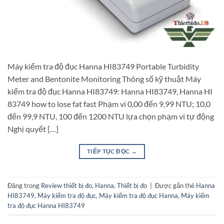
Máy kiểm tra độ đục Hanna HI83749 Portable Turbidity
Meter and Bentonite Monitoring Thông số kỹ thuật Máy
kiểm tra độ đục Hanna HI83749: Hanna HI83749, Hanna HI
83749 how to lose fat fast Phạm vi 0,00 đến 9,99 NTU; 10,0
đến 99,9 NTU, 100 đến 1200 NTU lựa chọn phạm vi tự động
Nghị quyết […]
TIẾP TỤC ĐỌC
→
Đăng trong
Review thiết bị đo
,
Hanna
,
Thiết bị đo
|
Được gắn thẻ
Hanna
HI83749
,
Máy kiểm tra độ đục
,
Máy kiểm tra độ đục Hanna
,
Máy kiểm
tra độ đục Hanna HI83749