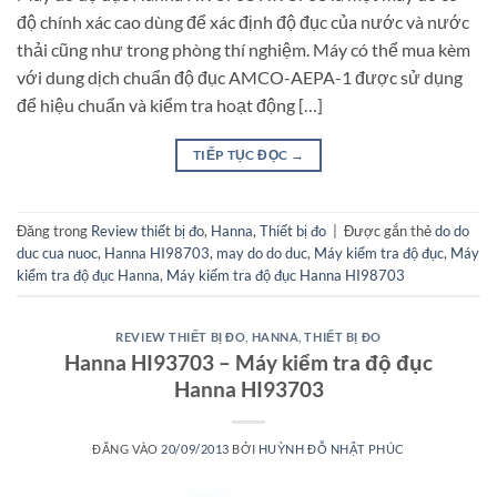
độ chính xác cao dùng để xác định độ đục của nước và nước
thải cũng như trong phòng thí nghiệm. Máy có thể mua kèm
với dung dịch chuẩn độ đục AMCO-AEPA-1 được sử dụng
để hiệu chuẩn và kiểm tra hoạt động […]
TIẾP TỤC ĐỌC
→
Đăng trong
Review thiết bị đo
,
Hanna
,
Thiết bị đo
|
Được gắn thẻ
do do
duc cua nuoc
,
Hanna HI98703
,
may do do duc
,
Máy kiểm tra độ đục
,
Máy
kiểm tra độ đục Hanna
,
Máy kiểm tra độ đục Hanna HI98703
REVIEW THIẾT BỊ ĐO
,
HANNA
,
THIẾT BỊ ĐO
Hanna HI93703 – Máy kiểm tra độ đục
Hanna HI93703
ĐĂNG VÀO
20/09/2013
BỞI
HUỲNH ĐỖ NHẬT PHÚC