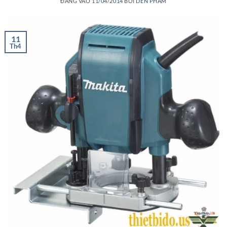
ĐĂNG VÀO
11/04/2014
BỞI
DEN PHAM
11
Th4