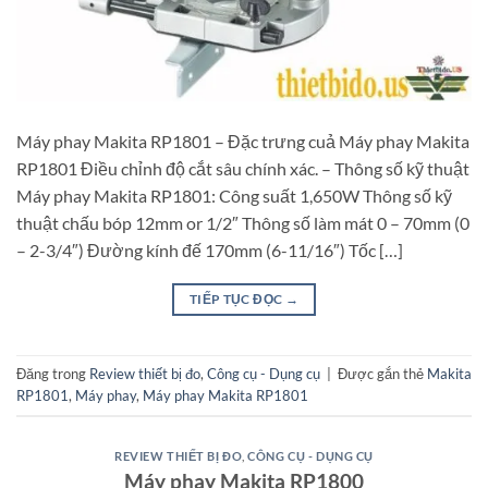
Máy phay Makita RP1801 – Đặc trưng cuả Máy phay Makita
RP1801 Điều chỉnh độ cắt sâu chính xác. – Thông số kỹ thuật
Máy phay Makita RP1801: Công suất 1,650W Thông số kỹ
thuật chấu bóp 12mm or 1/2″ Thông số làm mát 0 – 70mm (0
– 2-3/4″) Đường kính đế 170mm (6-11/16″) Tốc […]
TIẾP TỤC ĐỌC
→
Đăng trong
Review thiết bị đo
,
Công cụ - Dụng cụ
|
Được gắn thẻ
Makita
RP1801
,
Máy phay
,
Máy phay Makita RP1801
REVIEW THIẾT BỊ ĐO
,
CÔNG CỤ - DỤNG CỤ
Máy phay Makita RP1800