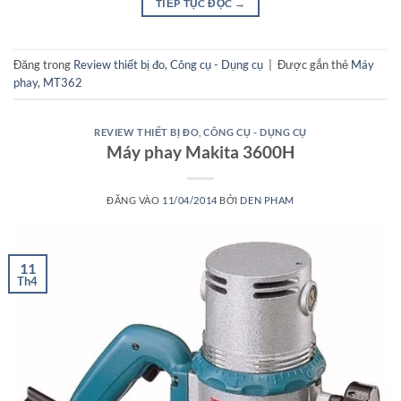
TIẾP TỤC ĐỌC
→
Đăng trong
Review thiết bị đo
,
Công cụ - Dụng cụ
|
Được gắn thẻ
Máy
phay
,
MT362
REVIEW THIẾT BỊ ĐO
,
CÔNG CỤ - DỤNG CỤ
Máy phay Makita 3600H
ĐĂNG VÀO
11/04/2014
BỞI
DEN PHAM
11
Th4