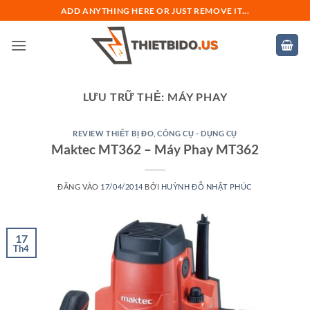
Bỏ
ADD ANYTHING HERE OR JUST REMOVE IT...
qua
nội
dung
LƯU TRỮ THẺ:
MÁY PHAY
REVIEW THIẾT BỊ ĐO
,
CÔNG CỤ - DỤNG CỤ
Maktec MT362 – Máy Phay MT362
ĐĂNG VÀO
17/04/2014
BỞI
HUỲNH ĐỖ NHẬT PHÚC
17
Th4