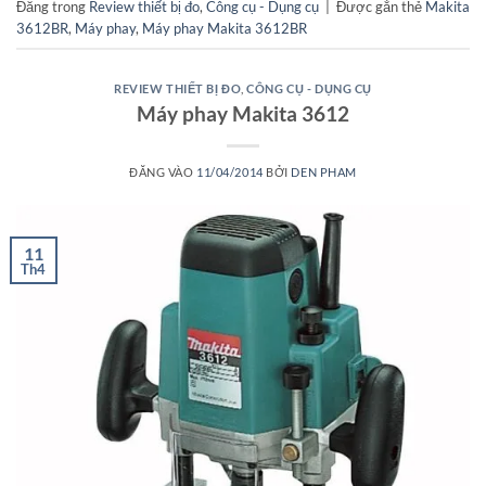
Đăng trong
Review thiết bị đo
,
Công cụ - Dụng cụ
|
Được gắn thẻ
Makita
3612BR
,
Máy phay
,
Máy phay Makita 3612BR
REVIEW THIẾT BỊ ĐO
,
CÔNG CỤ - DỤNG CỤ
Máy phay Makita 3612
ĐĂNG VÀO
11/04/2014
BỞI
DEN PHAM
11
Th4