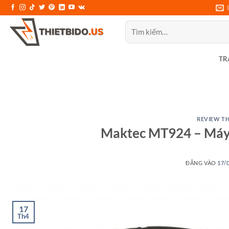
Bỏ
qua
Tìm
nội
kiếm:
dung
TR
REVIEW TH
Maktec MT924 – Máy
ĐĂNG VÀO
17/
17
Th4