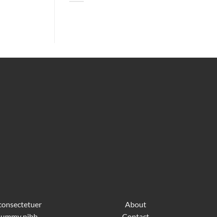
 consectetuer
About
nonummy nibh
Contact