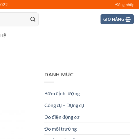
0022
Đăng nhập
GIỎ HÀNG
 HỆ
DANH MỤC
Bơm định lượng
Công cụ – Dụng cụ
Đo điện động cơ
Đo môi trường