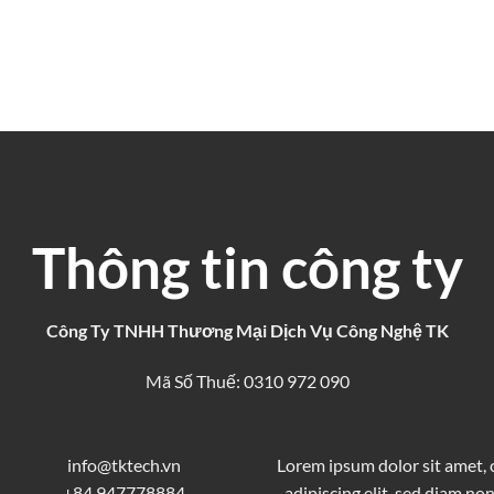
Thông tin công ty
Công Ty TNHH Thương Mại Dịch Vụ Công Nghệ TK
Mã Số Thuế: 0310 972 090
info@tktech.vn
Lorem ipsum dolor sit amet,
+84 947778884
adipiscing elit, sed diam 