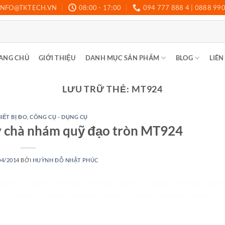
INFO@TKTECH.VN
08:00 - 17:00
094 777 888 4 | 0888 99
ANG CHỦ
GIỚI THIỆU
DANH MỤC SẢN PHẨM
BLOG
LIÊN
LƯU TRỮ THẺ:
MT924
IẾT BỊ ĐO
,
CÔNG CỤ - DỤNG CỤ
 chà nhám quỹ đạo tròn MT924
04/2014
BỞI
HUỲNH ĐỖ NHẬT PHÚC