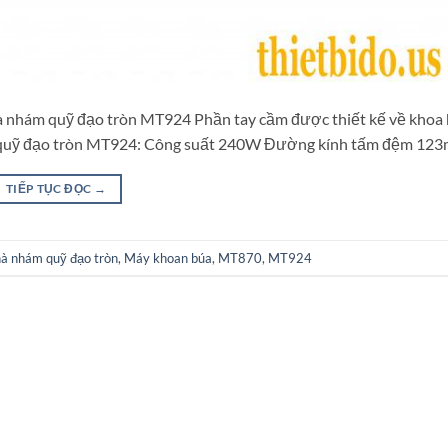
 nhám quỹ đạo tròn MT924 Phần tay cầm được thiết kế về khoa 
m quỹ đạo tròn MT924: Công suất 240W Đường kính tấm đệm 12
TIẾP TỤC ĐỌC
→
à nhám quỹ đạo tròn
,
Máy khoan búa
,
MT870
,
MT924