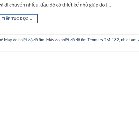
à di chuyển nhiều, đầu dò có thiết kế nhỏ giúp đo […]
TIẾP TỤC ĐỌC
→
hẻ
Máy đo nhiệt độ độ ẩm
,
Máy đo nhiệt độ độ ẩm Tenmars TM-182
,
nhiet am 