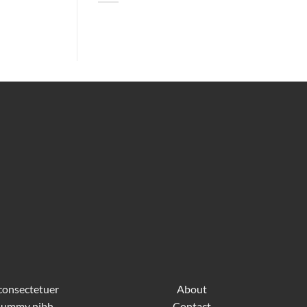
 consectetuer
About
nonummy nibh
Contact