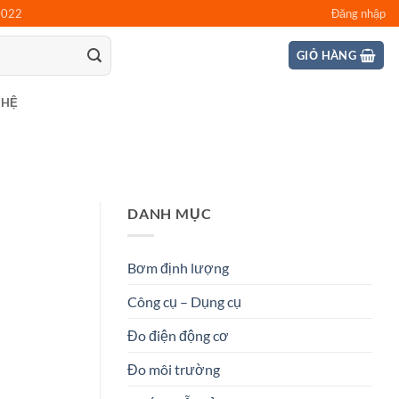
0022
Đăng nhập
GIỎ HÀNG
 HỆ
DANH MỤC
Bơm định lượng
Công cụ – Dụng cụ
Đo điện động cơ
Đo môi trường