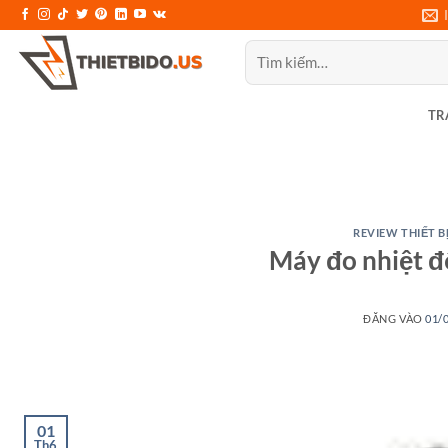
Bỏ
qua
Tìm
nội
kiếm:
dung
TR
REVIEW THIẾT B
Máy đo nhiệt 
ĐĂNG VÀO
01/
01
Th6