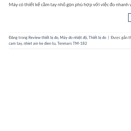
Máy có thiết kế cầm tay nhỏ gọn phù hợp với việc đo nhanh v
Đăng trong
Review thiết bị đo
,
Máy đo nhiệt độ
,
Thiết bị đo
|
Được gắn t
cam tay
,
nhiet am ke dien tu
,
Tenmars TM-182