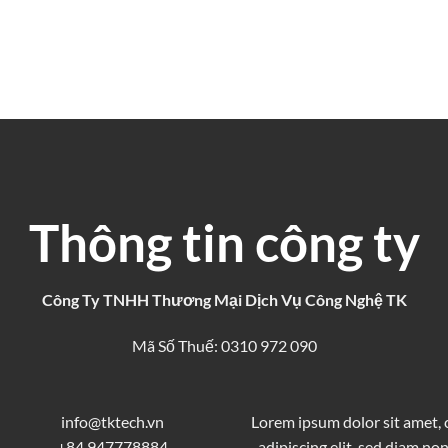
Thông tin công ty
Công Ty TNHH Thương Mại Dịch Vụ Công Nghệ TK
Mã Số Thuế: 0310 972 090
info@tktech.vn
Lorem ipsum dolor sit amet,
+84 947778884
adipiscing elit, sed diam 