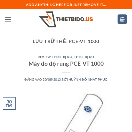
Bỏ
ADD ANYTHING HERE OR JUST REMOVE IT...
qua
nội
dung
LƯU TRỮ THẺ:
PCE-VT 1000
REVIEW THIẾT BỊ ĐO
,
THIẾT BỊ ĐO
Máy đo độ rung PCE-VT 1000
ĐĂNG VÀO
30/05/2013
BỞI
HUỲNH ĐỖ NHẬT PHÚC
30
Th5