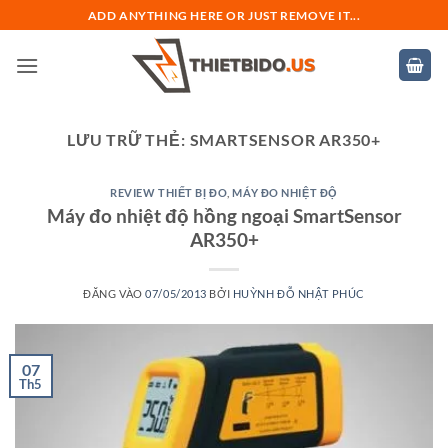
Bỏ
ADD ANYTHING HERE OR JUST REMOVE IT...
qua
nội
dung
LƯU TRỮ THẺ:
SMARTSENSOR AR350+
REVIEW THIẾT BỊ ĐO
,
MÁY ĐO NHIỆT ĐỘ
Máy đo nhiệt độ hồng ngoại SmartSensor
AR350+
ĐĂNG VÀO
07/05/2013
BỞI
HUỲNH ĐỖ NHẬT PHÚC
07
Th5