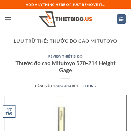
Bỏ
ADD ANYTHING HERE OR JUST REMOVE IT...
qua
nội
dung
LƯU TRỮ THẺ:
THƯỚC ĐO CAO MITUTOYO
REVIEW THIẾT BỊ ĐO
Thước đo cao Mitutoyo 570-214 Height
Gage
ĐĂNG VÀO
17/05/2014
BỞI
LE DUONG
17
Th5