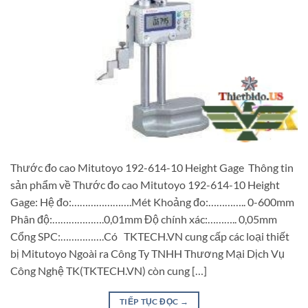
Thước đo cao Mitutoyo 192-614-10 Height Gage Thông tin
sản phẩm về Thước đo cao Mitutoyo 192-614-10 Height
Gage: Hệ đo:………………….Mét Khoảng đo:………….. 0-600mm
Phân độ:……………….0,01mm Độ chính xác:……….. 0,05mm
Cổng SPC:…………….Có TKTECH.VN cung cấp các loại thiết
bị Mitutoyo Ngoài ra Công Ty TNHH Thương Mại Dịch Vụ
Công Nghệ TK(TKTECH.VN) còn cung […]
TIẾP TỤC ĐỌC
→