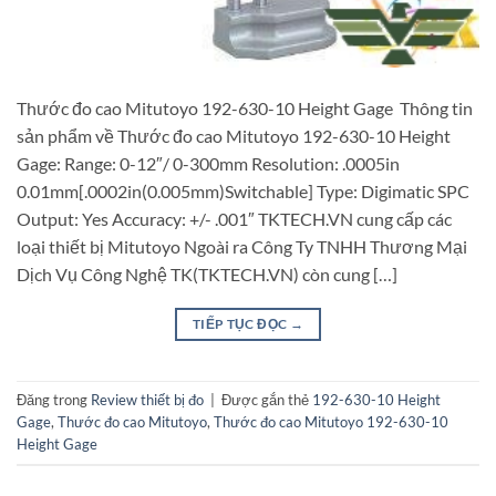
Thước đo cao Mitutoyo 192-630-10 Height Gage Thông tin
sản phẩm về Thước đo cao Mitutoyo 192-630-10 Height
Gage: Range: 0-12″/ 0-300mm Resolution: .0005in
0.01mm[.0002in(0.005mm)Switchable] Type: Digimatic SPC
Output: Yes Accuracy: +/- .001″ TKTECH.VN cung cấp các
loại thiết bị Mitutoyo Ngoài ra Công Ty TNHH Thương Mại
Dịch Vụ Công Nghệ TK(TKTECH.VN) còn cung […]
TIẾP TỤC ĐỌC
→
Đăng trong
Review thiết bị đo
|
Được gắn thẻ
192-630-10 Height
Gage
,
Thước đo cao Mitutoyo
,
Thước đo cao Mitutoyo 192-630-10
Height Gage