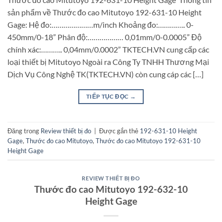
sản phẩm về Thước đo cao Mitutoyo 192-631-10 Height
Gage: Hệ đo:…………………m/inch Khoảng đo:………….. 0-
450mm/0-18” Phân độ:……………… 0,01mm/0-0.0005” Độ
chính xác:……….. 0,04mm/0.0002” TKTECH.VN cung cấp các
loại thiết bị Mitutoyo Ngoài ra Công Ty TNHH Thương Mại
Dịch Vụ Công Nghệ TK(TKTECH.VN) còn cung cáp các […]
TIẾP TỤC ĐỌC
→
Đăng trong
Review thiết bị đo
|
Được gắn thẻ
192-631-10 Height
Gage
,
Thước đo cao Mitutoyo
,
Thước đo cao Mitutoyo 192-631-10
Height Gage
REVIEW THIẾT BỊ ĐO
Thước đo cao Mitutoyo 192-632-10
Height Gage