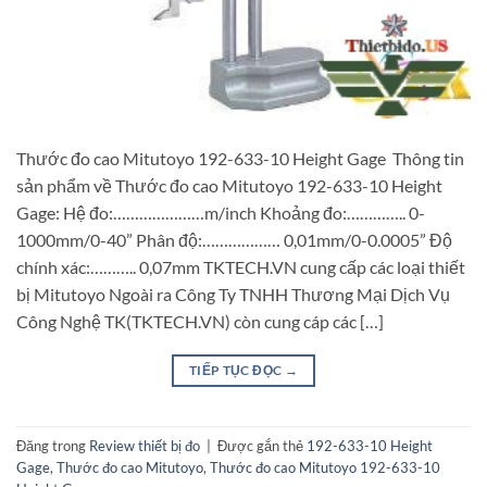
Thước đo cao Mitutoyo 192-633-10 Height Gage Thông tin
sản phẩm về Thước đo cao Mitutoyo 192-633-10 Height
Gage: Hệ đo:…………………m/inch Khoảng đo:………….. 0-
1000mm/0-40” Phân độ:……………… 0,01mm/0-0.0005” Độ
chính xác:……….. 0,07mm TKTECH.VN cung cấp các loại thiết
bị Mitutoyo Ngoài ra Công Ty TNHH Thương Mại Dịch Vụ
Công Nghệ TK(TKTECH.VN) còn cung cáp các […]
TIẾP TỤC ĐỌC
→
Đăng trong
Review thiết bị đo
|
Được gắn thẻ
192-633-10 Height
Gage
,
Thước đo cao Mitutoyo
,
Thước đo cao Mitutoyo 192-633-10