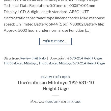
Technical Data Resolution: 0.01mm or .0005″/0.01mm
Display: LCD, 6-digit Length standard: ABSOLUTE
electrostatic capacitance type linear encoder Max. response
speed: Un limited Battery: SR44 (1 pc.), 938882 Battery life:
Approx. 5000 hours under normal use Function […]
TIẾP TỤC ĐỌC
→
Đăng trong
Review thiết bị đo
|
Được gắn thẻ
570-214 Height Gage
,
Thước đo cao Mitutoyo
,
Thước đo cao Mitutoyo 570-214 Height Gage
REVIEW THIẾT BỊ ĐO
Thước đo cao Mitutoyo 192-631-10
Height Gage
ĐĂNG VÀO
17/05/2014
BỞI
LE DUONG