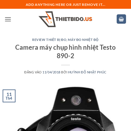
Bỏ
ADD ANYTHING HERE OR JUST REMOVE IT...
qua
nội
dung
REVIEW THIẾT BỊ ĐO
,
MÁY ĐO NHIỆT ĐỘ
Camera máy chụp hình nhiệt Testo
890-2
ĐĂNG VÀO
11/04/2018
BỞI
HUỲNH ĐỖ NHẬT PHÚC
11
Th4