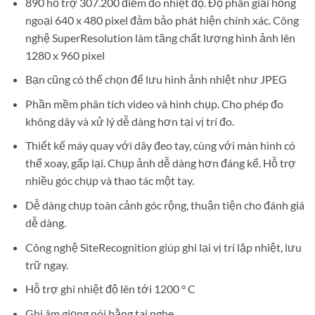
890 hỗ trợ 307.200 điểm đo nhiệt độ. Độ phân giải hồng
ngoại 640 x 480 pixel đảm bảo phát hiện chính xác. Công
nghệ SuperResolution làm tăng chất lượng hình ảnh lên
1280 x 960 pixel
Bạn cũng có thể chọn để lưu hình ảnh nhiệt như JPEG
Phần mềm phân tích video và hình chụp. Cho phép đo
không dây và xử lý dễ dàng hơn tại vị trí đo.
Thiết kế máy quay với dây đeo tay, cùng với màn hình có
thể xoay, gấp lại. Chụp ảnh dễ dàng hơn đáng kể. Hỗ trợ
nhiều góc chụp và thao tác một tay.
Dễ dàng chụp toàn cảnh góc rộng, thuận tiện cho đánh giá
dễ dàng.
Công nghệ SiteRecognition giúp ghi lại vị trí lặp nhiệt, lưu
trữ ngay.
Hỗ trợ ghi nhiệt độ lên tới 1200 ° C
Ghi âm giọng nói bằng tai nghe.