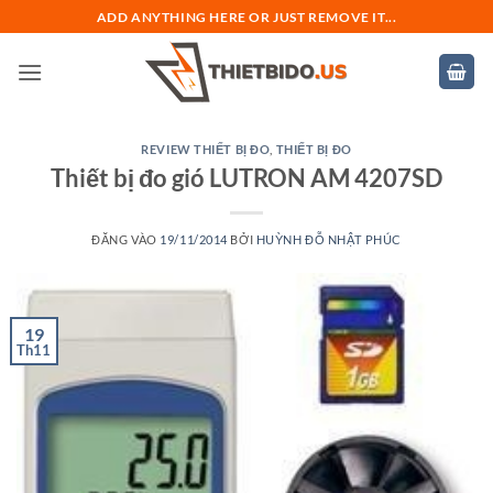
Bỏ
ADD ANYTHING HERE OR JUST REMOVE IT...
qua
nội
dung
REVIEW THIẾT BỊ ĐO
,
THIẾT BỊ ĐO
Thiết bị đo gió LUTRON AM 4207SD
ĐĂNG VÀO
19/11/2014
BỞI
HUỲNH ĐỖ NHẬT PHÚC
19
Th11