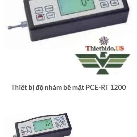
Thiết bị độ nhám bề mặt PCE-RT 1200