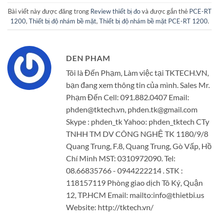
Bài viết này được đăng trong
Review thiết bị đo
và được gắn thẻ
PCE-RT
1200
,
Thiết bị độ nhám bề mặt
,
Thiết bị độ nhám bề mặt PCE-RT 1200
.
DEN PHAM
Tôi là Đến Phạm, Làm việc tại TKTECH.VN,
bạn đang xem thông tin của mình. Sales Mr.
Phạm Đến Cell: 091.882.0407 Email:
phden@tktech.vn, phden.tk@gmail.com
Skype : phden_tk Yahoo: phden_tktech CTy
TNHH TM DV CÔNG NGHỆ TK 1180/9/8
Quang Trung, F.8, Quang Trung, Gò Vấp, Hồ
Chí Minh MST: 0310972090. Tel:
08.66835766 - 0944222214 . STK :
118157119 Phòng giao dịch Tô Ký, Quận
12, TP.HCM Email: mailto:info@thietbi.us
Website: http://tktech.vn/