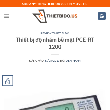
Bỏ
ADD ANYTHING HERE OR JUST REMOVE IT...
qua
nội
dung
REVIEW THIẾT BỊ ĐO
Thiết bị độ nhám bề mặt PCE-RT
1200
ĐĂNG VÀO
31/05/2013
BỞI
DEN PHAM
31
Th5