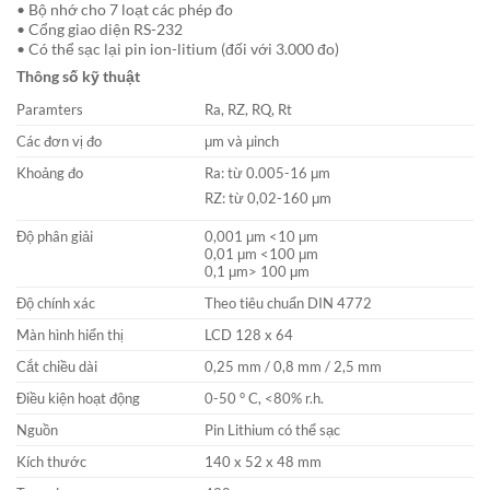
• Bộ nhớ cho 7 loạt các phép đo
• Cổng giao diện RS-232
• Có thể sạc lại pin ion-litium (đối với 3.000 đo)
Thông số kỹ thuật
Paramters
Ra, RZ, RQ, Rt
Các đơn vị đo
μm và μinch
Khoảng đo
Ra: từ 0.005-16 μm
RZ: từ 0,02-160 μm
Độ phân giải
0,001 μm <10 μm
0,01 μm <100 μm
0,1 μm> 100 μm
Độ chính xác
Theo tiêu chuẩn DIN 4772
Màn hình hiển thị
LCD 128 x 64
Cắt chiều dài
0,25 mm / 0,8 mm / 2,5 mm
Điều kiện hoạt động
0-50 ° C, <80% r.h.
Nguồn
Pin Lithium có thể sạc
Kích thước
140 x 52 x 48 mm