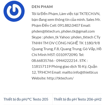
DEN PHAM
Tôi là Đến Phạm, Làm việc tại TKTECH.VN,
bạn đang xem thông tin của mình. Sales Mr.
Phạm Đến Cell: 091.882.0407 Email:
phden@tktech.vn, phden.tk@gmail.com
Skype : phden_tk Yahoo: phden_tktech CTy
TNHH TM DV CÔNG NGHỆ TK 1180/9/8
Quang Trung, F.8, Quang Trung, Gò Vấp, Hồ
Chí Minh MST: 0310972090. Tel:
08.66835766 - 0944222214 . STK :
118157119 Phòng giao dịch Tô Ký, Quận
12, TP.HCM Email: mailto:info@thietbi.us
Website: http://tktech.vn/
Thiết bị đo pH/ºC Testo 205
Thiết bị đo pH Testo 206-pH2