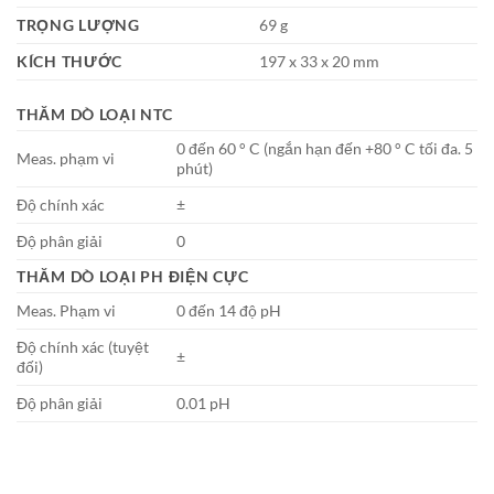
TRỌNG LƯỢNG
69 g
KÍCH THƯỚC
197 x 33 x 20 mm
THĂM DÒ LOẠI NTC
0 đến 60 ° C (ngắn hạn đến +80 ° C tối đa. 5
Meas. phạm vi
phút)
Độ chính xác
±
Độ phân giải
0
THĂM DÒ LOẠI PH ĐIỆN CỰC
Meas. Phạm vi
0 đến 14 độ pH
Độ chính xác (tuyệt
±
đối)
Độ phân giải
0.01 pH