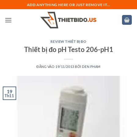
Bỏ
ADD ANYTHING HERE OR JUST REMOVE IT...
qua
nội
dung
REVIEW THIẾT BỊ ĐO
Thiết bị đo pH Testo 206-pH1
ĐĂNG VÀO
19/11/2013
BỞI
DEN PHAM
19
Th11