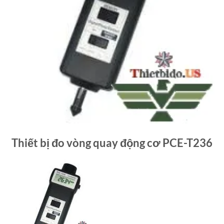
Thiết bị đo vòng quay động cơ PCE-T236