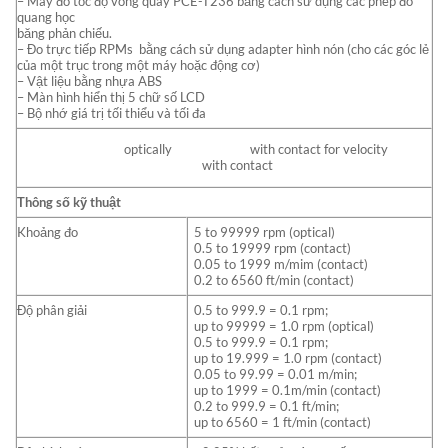
– Máy đo tốc độ vòng quay PCE-T236 bằng cách sử dụng các phép đo
quang học
băng phản chiếu.
– Đo trực tiếp RPMs bằng cách sử dụng adapter hình nón (cho các góc lẻ
của một trục trong một máy hoặc động cơ)
– Vật liệu bằng nhựa ABS
– Màn hình hiển thị 5 chữ số LCD
– Bộ nhớ giá trị tối thiểu và tối đa
optically with contact for velocity
with contact
Thông số kỹ thuật
Khoảng đo
5 to 99999 rpm (optical)
0.5 to 19999 rpm (contact)
0.05 to 1999 m/mim (contact)
0.2 to 6560 ft/min (contact)
Độ phân giải
0.5 to 999.9 = 0.1 rpm;
up to 99999 = 1.0 rpm (optical)
0.5 to 999.9 = 0.1 rpm;
up to 19.999 = 1.0 rpm (contact)
0.05 to 99.99 = 0.01 m/min;
up to 1999 = 0.1m/min (contact)
0.2 to 999.9 = 0.1 ft/min;
up to 6560 = 1 ft/min (contact)