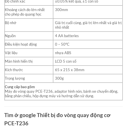
Độ chính xác
±0.05% kết quả, ±1 con số
Khoảng cách đo lớn nhất
300mm
cho phép đo quang học
Bộ nhớ
Giá trị cuối cùng, giá trị lớn nhất và giá trị
nhỏ nhất
Nguồn
4 AA batteries
Điều kiện hoạt động
0 – 50°C
Vật liệu
nhựa ABS
Màn hình hiển thị
LCD 5 con số
Kích thước
65 x 215 x 38mm
Trọng lượng
300g
Cung cấp bao gồm
Máy đo vòng quay PCE-T236, adaptor hình nón, bánh xe chuyển động,
bằng phản chiếu, hộp đựng máy và hướng dẫn sử dụng.
Tìm ở google Thiết bị đo vòng quay động cơ
PCE-T236