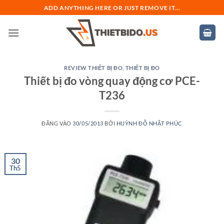
Bỏ
ADD ANYTHING HERE OR JUST REMOVE IT...
qua
nội
dung
REVIEW THIẾT BỊ ĐO
,
THIẾT BỊ ĐO
Thiết bị đo vòng quay động cơ PCE-
T236
ĐĂNG VÀO
30/05/2013
BỞI
HUỲNH ĐỖ NHẬT PHÚC
30
Th5