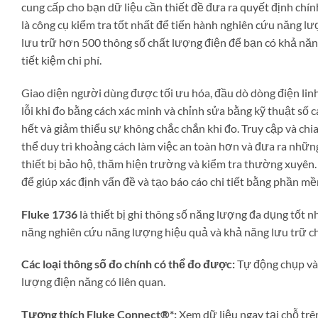
cung cấp cho bạn dữ liệu cần thiết đề đưa ra quyết định chí
là công cụ kiểm tra tốt nhất để tiến hành nghiên cứu năng lư
lưu trữ hơn 500 thông số chất lượng điện để bạn có khả năng
tiết kiệm chi phí.
Giao diện người dùng được tối ưu hóa, đầu dò dòng điện lin
lỗi khi đo bằng cách xác minh và chỉnh sửa bằng kỹ thuật số cá
hết và giảm thiểu sự không chắc chắn khi đo. Truy cập và chi
thể duy trì khoảng cách làm việc an toàn hơn và đưa ra nhữn
thiết bị bảo hộ, thăm hiện trường và kiểm tra thường xuyên.
để giúp xác định vấn đề và tạo báo cáo chi tiết bằng phần m
Fluke 1736
là thiết bị ghi thông số năng lượng đa dụng tốt n
năng nghiên cứu năng lượng hiệu quả và khả năng lưu trữ ch
Các loại thông số đo chính có thể đo được:
Tự động chụp và g
lượng điện năng có liên quan.
Tương thích Fluke Connect®*:
Xem dữ liệu ngay tại chỗ trê