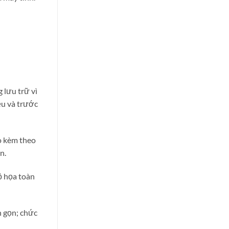
 lưu trữ vì
ệu và trước
o kèm theo
n.
ồ họa toàn
h gọn; chức