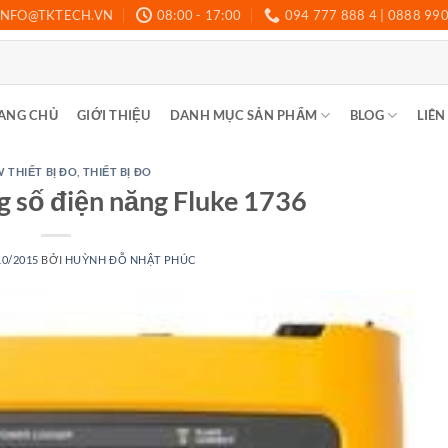
INFO@TKTECH.VN
08:00 - 17:00
094 777 888 4 | 0888 99
ANG CHỦ
GIỚI THIỆU
DANH MỤC SẢN PHẨM
BLOG
LIÊN
 THIẾT BỊ ĐO
,
THIẾT BỊ ĐO
ng số điện năng Fluke 1736
10/2015
BỞI
HUỲNH ĐỖ NHẬT PHÚC