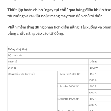
Thiết lập hoàn chỉnh “ngay tại chỗ” qua bảng điều khiển t
tải xuống và cài đặt hoặc mang máy tính đến chỗ tủ điện.
Phần mềm ứng dụng phân tích điện năng:
Tải xuống và phân 
bằng chức năng báo cáo tự động.
Thông số kỹ thuật
Độ chính xác
Tham số
Dải đo
Điện áp
1000 V
Dòng: Đầu vào trực tiếp
i17xx-flex 1500 12″
150 A
1500 A
i17xx-flex 3000 24″
300 A
3000 A
i17xx-flex 6000 36″
600 A
6000 A