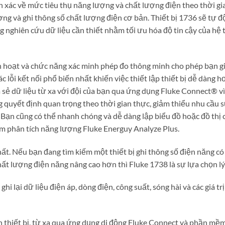
nh xác về mức tiêu thụ năng lượng và chất lượng điện theo thời gi
ợng và ghi thông số chất lượng điện cơ bản. Thiết bị 1736 sẽ tự 
 nghiên cứu dữ liệu cần thiết nhằm tối ưu hóa độ tin cậy của hệ 
h hoạt và chức năng xác minh phép đo thông minh cho phép bạn g
c lỗi kết nối phổ biến nhất khiến việc thiết lập thiết bị dễ dàng 
a sẻ dữ liệu từ xa với đội của bạn qua ứng dụng Fluke Connect® v
g quyết định quan trọng theo thời gian thực, giảm thiểu nhu cầu 
 Bạn cũng có thể nhanh chóng và dễ dàng lập biểu đồ hoặc đồ thị 
ềm phân tích năng lượng Fluke Energuy Analyze Plus.
hất. Nếu bạn đang tìm kiếm một thiết bị ghi thông số điện năng c
ất lượng điện năng nâng cao hơn thì Fluke 1738 là sự lựa chọn l
hi lại dữ liệu điện áp, dòng điện, công suất, sóng hài và các giá tr
n thiết bị, từ xa qua ứng dụng di động Fluke Connect và phần mềm