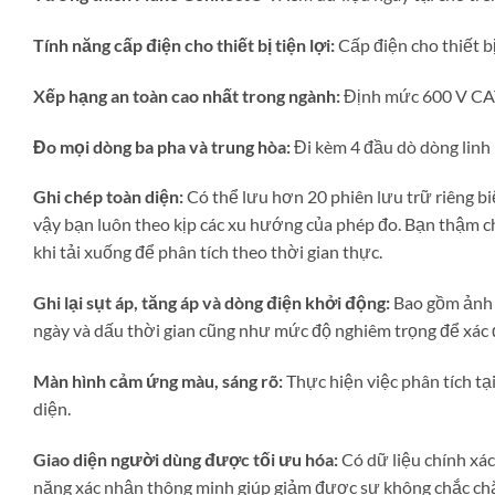
Tính năng cấp điện cho thiết bị tiện lợi:
Cấp điện cho thiết b
Xếp hạng an toàn cao nhất trong ngành:
Định mức 600 V CAT 
Đo mọi dòng ba pha và trung hòa:
Đi kèm 4 đầu dò dòng linh 
Ghi chép toàn diện:
Có thể lưu hơn 20 phiên lưu trữ riêng biệ
vậy bạn luôn theo kịp các xu hướng của phép đo. Bạn thậm chí
khi tải xuống để phân tích theo thời gian thực.
Ghi lại sụt áp, tăng áp và dòng điện khởi động:
Bao gồm ảnh c
ngày và dấu thời gian cũng như mức độ nghiêm trọng để xác đ
Màn hình cảm ứng màu, sáng rõ:
Thực hiện việc phân tích tạ
diện.
Giao diện người dùng được tối ưu hóa:
Có dữ liệu chính xác
năng xác nhận thông minh giúp giảm được sự không chắc chắn