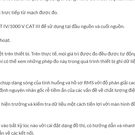
ị trực tiếp từ mạch được đo.
IV/1000 V CAT III để sử dụng tại đầu nguồn và cuối nguồn.
hoạt.
t trên thiết bị. Trên thực tế, mọi giá trị được đo đều được tự động
 có thể xem những phép đo này trong quá trình thiết bị ghi dữ li
hụp dạng sóng của tình huống và hồ sơ RMS với độ phân giải ca
ịnh nguyên nhân gốc rễ tiềm ẩn của các vấn đề về chất lượng điệ
i hiện trường và kiểm tra dữ liệu một cách tiện lợi với màn hình đ
 vào bất kỳ lúc nào với cài đặt dạng đồ thị, có hướng dẫn và nhan
 về các kết nối.