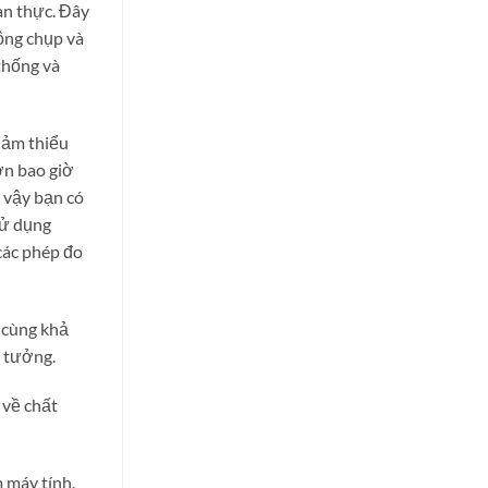
an thực. Đây
động chụp và
thống và
iảm thiểu
hơn bao giờ
ì vậy bạn có
sử dụng
các phép đo
ó cùng khả
ý tưởng.
ị về chất
 máy tính.