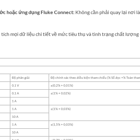
rước hoặc ứng dụng Fluke Connect:
Không cần phải quay lại nơi l
tích mọi dữ liệu chi tiết về mức tiêu thụ và tình trạng chất lượng
Độ phân giải
Độ chính xác theo điều kiện tham chiếu (% Số đọc +% Toàn than
0,1 V
±(0,2% + 0,01%)
0,1 A
±(1% + 0,02%)
1 A
1 A
±(1% + 0,03%)
10 A
1 A
±(1,5% + 0,03%)
10 A