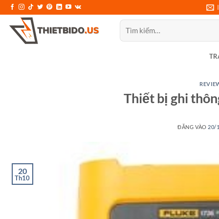
Bỏ
qua
Tìm
nội
kiếm:
dung
TR
REVIEW
Thiết bị ghi thô
ĐĂNG VÀO
20/
20
Th10