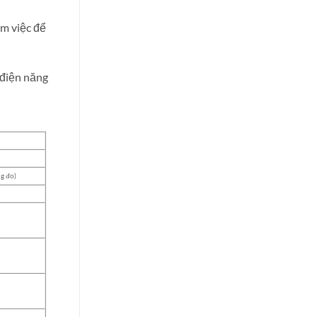
àm việc để
 điện năng
g đo)