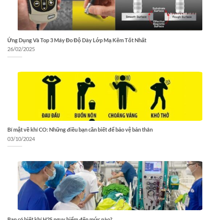
Ứng Dụng Và Top 3 Máy Đo Độ Dày Lớp Mạ Kẽm Tốt Nhất
26/02/2025
Bí mật về khí CO: Những điều bạn cần biết để bảo vệ bản thân
03/10/2024
Bạn có biết khí H2S nguy hiểm đến mức nào?