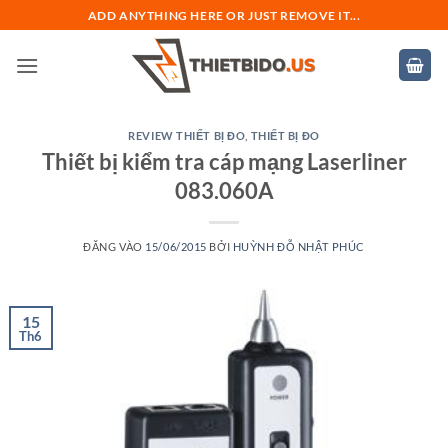
Bỏ
ADD ANYTHING HERE OR JUST REMOVE IT...
qua
nội
dung
REVIEW THIẾT BỊ ĐO
,
THIẾT BỊ ĐO
Thiết bị kiểm tra cáp mạng Laserliner
083.060A
ĐĂNG VÀO
15/06/2015
BỞI
HUỲNH ĐỖ NHẬT PHÚC
15
Th6