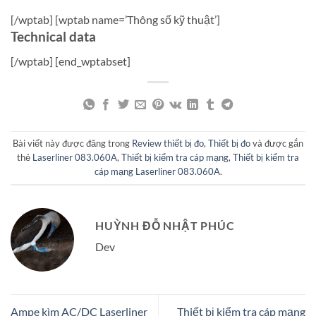
[/wptab] [wptab name=’Thông số kỹ thuật’]
Technical data
[/wptab] [end_wptabset]
Bài viết này được đăng trong
Review thiết bị đo
,
Thiết bị đo
và được gắn
thẻ
Laserliner 083.060A
,
Thiết bị kiểm tra cáp mạng
,
Thiết bị kiểm tra
cáp mạng Laserliner 083.060A
.
HUỲNH ĐỖ NHẬT PHÚC
Dev
Ampe kìm AC/DC Laserliner
Thiết bị kiểm tra cáp mạng