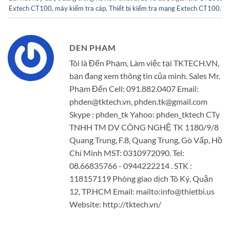
Extech CT100
,
máy kiểm tra cáp
,
Thiết bị kiểm tra mạng Extech CT100
.
DEN PHAM
Tôi là Đến Phạm, Làm việc tại TKTECH.VN,
bạn đang xem thông tin của mình. Sales Mr.
Phạm Đến Cell: 091.882.0407 Email:
phden@tktech.vn, phden.tk@gmail.com
Skype : phden_tk Yahoo: phden_tktech CTy
TNHH TM DV CÔNG NGHỆ TK 1180/9/8
Quang Trung, F.8, Quang Trung, Gò Vấp, Hồ
Chí Minh MST: 0310972090. Tel:
08.66835766 - 0944222214 . STK :
118157119 Phòng giao dịch Tô Ký, Quận
12, TP.HCM Email: mailto:info@thietbi.us
Website: http://tktech.vn/