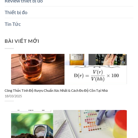
Review thiết bị đo
Thiết bị đo
Tin Tức
BÀI VIẾT MỚI
Công Thức Tính Độ Rượu Chuẩn Xác Nhất & Cách Đo Độ Cồn Tại Nhà
18/03/2025