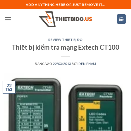
Bỏ
ADD ANYTHING HERE OR JUST REMOVE IT...
qua
nội
dung
REVIEW THIẾT BỊ ĐO
Thiết bị kiểm tra mạng Extech CT100
ĐĂNG VÀO
22/03/2013
BỞI
DEN PHAM
22
Th3