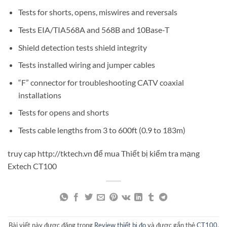
Tests for shorts, opens, miswires and reversals
Tests EIA/TIA568A and 568B and 10Base-T
Shield detection tests shield integrity
Tests installed wiring and jumper cables
“F” connector for troubleshooting CATV coaxial
installations
Tests for opens and shorts
Tests cable lengths from 3 to 600ft (0.9 to 183m)
truy cap http://tktech.vn để mua Thiết bị kiểm tra mạng
Extech CT100
Bài viết này được đăng trong
Review thiết bị đo
và được gắn thẻ
CT100
,