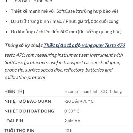
“Low Batt” cảnh báo
Thiết kế mạnh mẽ với SoftCase (trường hợp bảo vệ)
Lưu trữ trung bình / max. / Phút. giá trị, đọc cuối cùng
Đo khoảng cách lên đến 600 mm (đo lường quang học)
Thông số kỹ thuật
Thiết bị đo tốc độ vòng quay Testo 470
testo 470, rpm measuring instrument set: Instrument with
SoftCase (protective case) in transport case, incl. adapter,
probe tip, surface speed disc, reflectors, batteries and
calibration protocol
HIỂN THỊ
5 con số, màn hình LCD, 1 dòng
NHIỆT ĐỘ BẢO QUẢN
-20 Đến +70 ° C
NHIỆT ĐỘ HOẠT ĐỘNG
0-50 ° C
LOẠI PIN
2 pin AA
TUỔI THỌ PIN
40 h