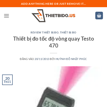
Bỏ
ADD ANYTHING HERE OR JUST REMOVE IT...
qua
nội
dung
REVIEW THIẾT BỊ ĐO
,
THIẾT BỊ ĐO
Thiết bị đo tốc độ vòng quay Testo
470
ĐĂNG VÀO
20/11/2013
BỞI
HUỲNH ĐỖ NHẬT PHÚC
20
Th11