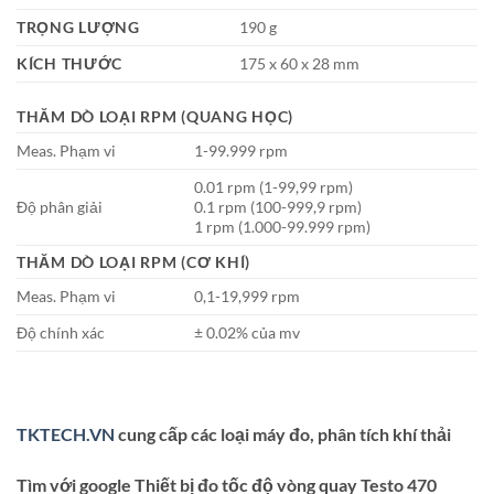
TRỌNG LƯỢNG
190 g
KÍCH THƯỚC
175 x 60 x 28 mm
THĂM DÒ LOẠI RPM (QUANG HỌC)
Meas. Phạm vi
1-99.999 rpm
0.01 rpm (1-99,99 rpm)
Độ phân giải
0.1 rpm (100-999,9 rpm)
1 rpm (1.000-99.999 rpm)
THĂM DÒ LOẠI RPM (CƠ KHÍ)
Meas. Phạm vi
0,1-19,999 rpm
Độ chính xác
± 0.02% của mv
TKTECH.VN
cung cấp các loại máy đo, phân tích khí thải
Tìm với google Thiết bị đo tốc độ vòng quay Testo 470