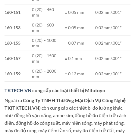
0 (20) – 450
160-151
± 0.05 mm
0.02mm/.001″
mm
0 (20) – 600
160-153
± 0.05 mm
0.02mm/.001″
mm
0 (20) – 1000
160-155
± 0.07 mm
0.02mm/.001″
mm
0 (20) – 1500
160-157
± 0.1 mm
0.02mm/.001″
mm
0 (20) – 2000
160-159
± 0.12 mm
0.02mm/.001″
mm
TKTECH.VN
cung cấp các loại thiết bị Mitutoyo
Ngoài ra
Công Ty TNHH Thương Mại Dịch Vụ Công Nghệ
TK(TKTECH.VN)
còn cung cáp các thiết bị đo lường khác,
như đồng hồ vạn năng, ampe kìm, đồng hồ đo điện trở cách
điện, đồng hồ đo công suất, máy hiện sóng, máy phát sóng,
máy đo độ rung, máy đếm tần số, máy đo điện trở đất, máy