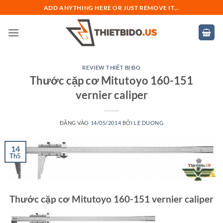
Bỏ
ADD ANYTHING HERE OR JUST REMOVE IT...
qua
nội
dung
REVIEW THIẾT BỊ ĐO
Thước cặp cơ Mitutoyo 160-151
vernier caliper
ĐĂNG VÀO
14/05/2014
BỞI
LE DUONG
14
Th5
Thước cặp cơ Mitutoyo 160-151 vernier caliper