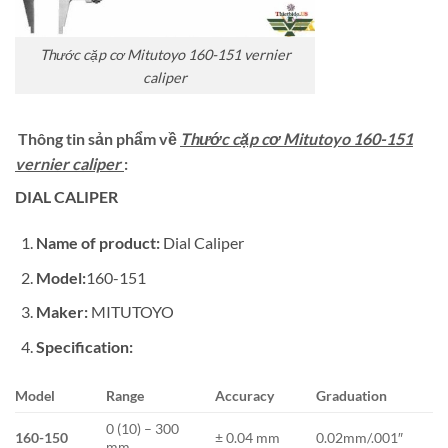
Thước cặp cơ Mitutoyo 160-151 vernier
caliper
Thông tin sản phẩm về
Thước cặp cơ Mitutoyo 160-151
vernier caliper
:
DIAL CALIPER
Name of product:
Dial Caliper
Model:
160-151
Maker:
MITUTOYO
Specification:
Model
Range
Accuracy
Graduation
0 (10) – 300
160-150
± 0.04 mm
0.02mm/.001″
mm