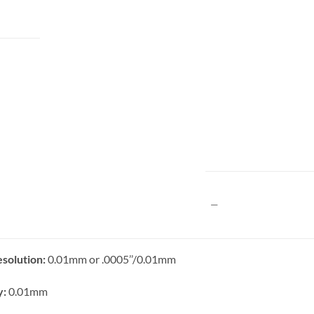
—
solution:
0.01mm or .0005’’/0.01mm
y:
0.01mm