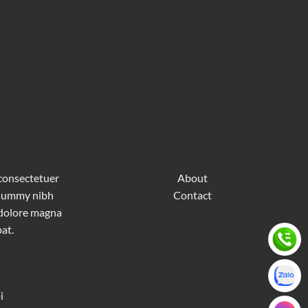
 consectetuer
About
nonummy nibh
Contact
 dolore magna
at.
i