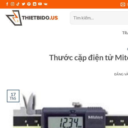
Bỏ
qua
Tìm
nội
kiếm:
dung
TR
Thước cặp điện tử Mito
ĐĂNG V
17
Th5