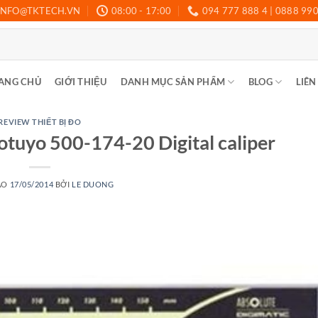
INFO@TKTECH.VN
08:00 - 17:00
094 777 888 4 | 0888 99
ANG CHỦ
GIỚI THIỆU
DANH MỤC SẢN PHẨM
BLOG
LIÊN
REVIEW THIẾT BỊ ĐO
tuyo 500-174-20 Digital caliper
ÀO
17/05/2014
BỞI
LE DUONG