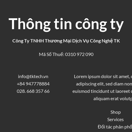
Thông tin công ty
Công Ty TNHH Thương Mại Dịch Vụ Công Nghệ TK
Mã Số Thuế: 0310 972 090
info@tktech.vn
Lorem ipsum dolor sit amet,
+84 947778884
adipiscing elit, sed diam 
028. 668 357 66
euismod tincidunt ut laoreet
aliquam erat volutp
Shop
Services
Đối tác phân phố