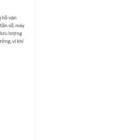
g hồ vạn
 tần số, máy
ộ lưu lượng
ường, vi khí