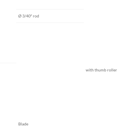
Ø 3/40″ rod
with thumb roller
Blade