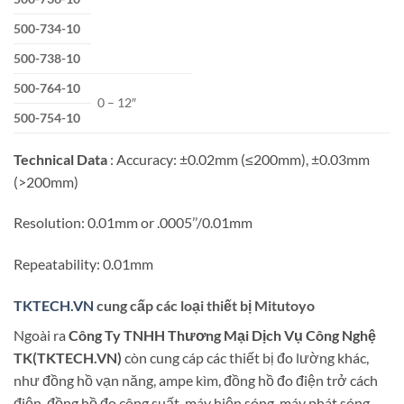
500-734-10
500-738-10
500-764-10
0 – 12″
500-754-10
Technical Data
: Accuracy: ±0.02mm (≤200mm), ±0.03mm
(>200mm)
Resolution: 0.01mm or .0005’’/0.01mm
Repeatability: 0.01mm
TKTECH.VN
cung cấp các loại thiết bị Mitutoyo
Ngoài ra
Công Ty TNHH Thương Mại Dịch Vụ Công Nghệ
TK(TKTECH.VN)
còn cung cáp các thiết bị đo lường khác,
như đồng hồ vạn năng, ampe kìm, đồng hồ đo điện trở cách
điện, đồng hồ đo công suất, máy hiện sóng, máy phát sóng,