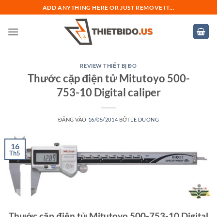
Bỏ
ADD ANYTHING HERE OR JUST REMOVE IT...
qua
nội
dung
REVIEW THIẾT BỊ ĐO
Thước cặp điện tử Mitutoyo 500-
753-10 Digital caliper
ĐĂNG VÀO
16/05/2014
BỞI
LE DUONG
16
Th5
Thước cặp điện tử Mitutoyo 500-753-10 Digital