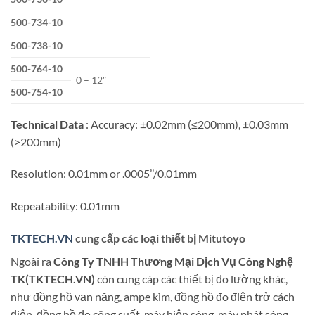
500-734-10
500-738-10
500-764-10
0 – 12″
500-754-10
Technical Data
: Accuracy: ±0.02mm (≤200mm), ±0.03mm
(>200mm)
Resolution: 0.01mm or .0005’’/0.01mm
Repeatability: 0.01mm
TKTECH.VN
cung cấp các loại thiết bị Mitutoyo
Ngoài ra
Công Ty TNHH Thương Mại Dịch Vụ Công Nghệ
TK(TKTECH.VN)
còn cung cáp các thiết bị đo lường khác,
như đồng hồ vạn năng, ampe kìm, đồng hồ đo điện trở cách
điện, đồng hồ đo công suất, máy hiện sóng, máy phát sóng,