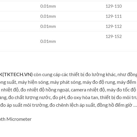
0.01mm
129-110
0.01mm
129-111
0.01mm
129-112
129-152
0.01mm
TK(TKTECH.VN)
còn cung cáp các thiết bị đo lường khác, như đồn
ông suất, máy hiện sóng, máy phát sóng, máy đo độ rung, máy đếm
 nhiệt độ, đo nhiệt độ hồng ngoại, camera nhiệt độ, máy đo tốc đ
ạng, đo chất lượng nước, đo pH, đo oxy hòa tan, thiết bị đo môi tr
, đo áp suất môi trường, đo chênh lệch áp suất, đồng hồ đếm giờ …
pth Micrometer