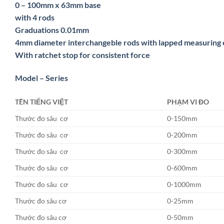
0 – 100mm x 63mm base
with 4 rods
Graduations 0.01mm
4mm diameter interchangeble rods with lapped measuring
With ratchet stop for consistent force
Model – Series
TÊN TIẾNG VIỆT
PHẠM VI ĐO
Thước đo sâu cơ
0-150mm
Thước đo sâu cơ
0-200mm
Thước đo sâu cơ
0-300mm
Thước đo sâu cơ
0-600mm
Thước đo sâu cơ
0-1000mm
Thước đo sâu cơ
0-25mm
Thước đo sâu cơ
0-50mm