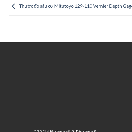
Thước đo sâu cơ Mitutoyo 129-110 Vernier Depth Gag
232/14 Đường số 9, Phường 9,