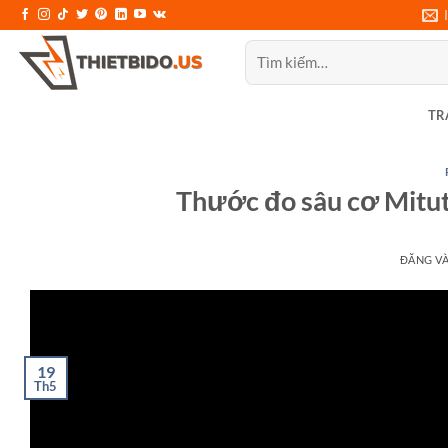
Bỏ
qua
Tìm
nội
kiếm:
dung
TR
Thước đo sâu cơ Mitu
ĐĂNG V
19
Th5