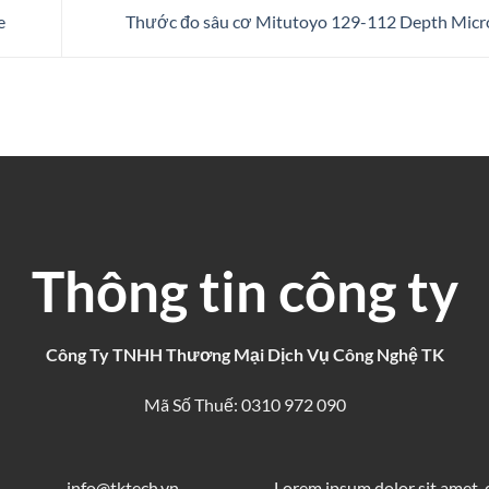
e
Thước đo sâu cơ Mitutoyo 129-112 Depth Mic
Thông tin công ty
Công Ty TNHH Thương Mại Dịch Vụ Công Nghệ TK
Mã Số Thuế: 0310 972 090
info@tktech.vn
Lorem ipsum dolor sit amet,