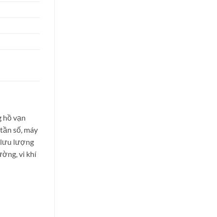
g hồ vạn
 tần số, máy
ộ lưu lượng
ường, vi khí