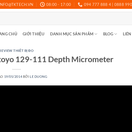
INFO@TKTECH.VN
08:00 - 17:00
094 777 888 4 | 0888 99
ANG CHỦ
GIỚI THIỆU
DANH MỤC SẢN PHẨM
BLOG
LIÊN
REVIEW THIẾT BỊ ĐO
toyo 129-111 Depth Micrometer
ÀO
19/05/2014
BỞI
LE DUONG