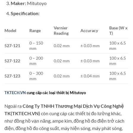
Maker:
Mitutoyo
Specification:
Vernier
Base (W x
Model
Range
Accuracy
Reading
T)
0 – 150
100 x 6.5
527-121
0.02 mm
± 0.03 mm
mm
mm
0 – 200
100 x 6.5
527-122
0.02 mm
± 0.03 mm
mm
mm
0 – 300
100 x 6.5
527-123
0.02 mm
± 0.04 mm
mm
mm
TKTECH.VN
cung cấp các loại thiết bị Mitutoyo
Ngoài ra
Công Ty TNHH Thương Mại Dịch Vụ Công Nghệ
TK(TKTECH.VN)
còn cung cáp các thiết bị đo lường khác,
như đồng hồ vạn năng, ampe kìm, đồng hồ đo điện trở cách
điện, đồng hồ đo công suất, máy hiện sóng, máy phát sóng,