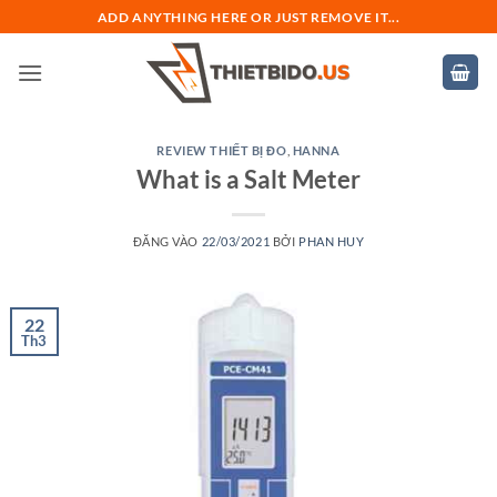
Bỏ
ADD ANYTHING HERE OR JUST REMOVE IT...
qua
nội
dung
REVIEW THIẾT BỊ ĐO
,
HANNA
What is a Salt Meter
ĐĂNG VÀO
22/03/2021
BỞI
PHAN HUY
22
Th3