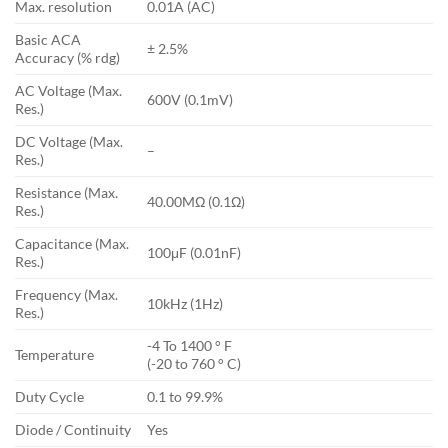
Max. resolution
0.01A (AC)
Basic ACA
± 2.5%
Accuracy (% rdg)
AC Voltage (Max.
600V (0.1mV)
Res.)
DC Voltage (Max.
–
Res.)
Resistance (Max.
40.00MΩ (0.1Ω)
Res.)
Capacitance (Max.
100μF (0.01nF)
Res.)
Frequency (Max.
10kHz (1Hz)
Res.)
-4 To 1400 ° F
Temperature
(-20 to 760 ° C)
Duty Cycle
0.1 to 99.9%
Diode / Continuity
Yes