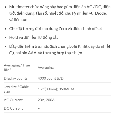
Multimeter chức năng này bao gồm điện áp AC / DC, điện
trở, điện dung, tần số, nhiệt độ, chu kỳ nhiệm vụ, Diode,
và liên tục
Chế độ tương đối cho dung Zero và điều chỉnh offset
Hold và dữ liệu Tự động tắt
Đầy dẫn kiểm tra, mục đích chung Loại K hạt dây dò nhiệt
độ, hai pin AAA, và trường hợp thực hiện
Averaging / True
Averaging
RMS
Display counts
4000 count LCD
Jaw size / Cable
1.2 “(30mm); 350MCM
size
AC Current
20A, 200A
DC Current
–