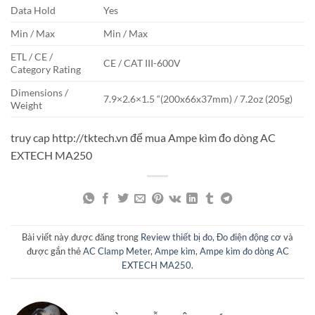
Data Hold
Yes
Min / Max
Min / Max
ETL / CE /
CE / CAT III-600V
Category Rating
Dimensions /
7.9×2.6×1.5 “(200x66x37mm) / 7.2oz (205g)
Weight
truy cap http://tktech.vn để mua Ampe kìm đo dòng AC
EXTECH MA250
Bài viết này được đăng trong
Review thiết bị đo
,
Đo điện động cơ
và
được gắn thẻ
AC Clamp Meter
,
Ampe kìm
,
Ampe kìm đo dòng AC
EXTECH MA250
.