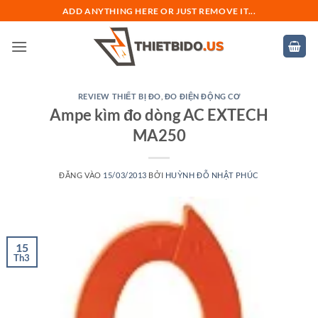
Bỏ
ADD ANYTHING HERE OR JUST REMOVE IT...
qua
nội
dung
REVIEW THIẾT BỊ ĐO
,
ĐO ĐIỆN ĐỘNG CƠ
Ampe kìm đo dòng AC EXTECH
MA250
ĐĂNG VÀO
15/03/2013
BỞI
HUỲNH ĐỖ NHẬT PHÚC
15
Th3