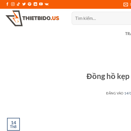
Bỏ
qua
Tìm
nội
kiếm:
dung
TR
Đồng hồ kẹp 
ĐĂNG VÀO
14/
14
Th8