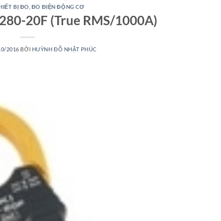
HIẾT BỊ ĐO
,
ĐO ĐIỆN ĐỘNG CƠ
3280-20F (True RMS/1000A)
10/2016
BỞI
HUỲNH ĐỖ NHẬT PHÚC