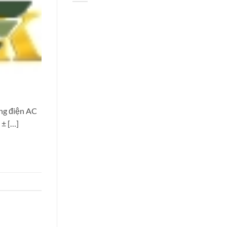
ng điện AC
 ± […]