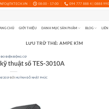
INFO@TKTECH.VN
08:00 - 17:00
094 777 888 4 | 0888 99
ANG CHỦ
GIỚI THIỆU
DANH MỤC SẢN PHẨM
BLOG
LIÊN
LƯU TRỮ THẺ:
AMPE KÌM
ĐO ĐIỆN ĐỘNG CƠ
kỹ thuật số TES-3010A
08/2019
BỞI
HUỲNH ĐỖ NHẬT PHÚC