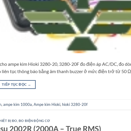
 cho ampe kìm Hioki 3280-20, 3280-20F đo điện áp AC/DC, đo dò
 liên tục thông báo bằng âm thanh buzzer ở mức điện trở từ 50 Ω
TIẾP TỤC ĐỌC
→
m
,
ampe kim 1000a
,
Ampe kìm Hioki
,
hioki 3280-20f
HIẾT BỊ ĐO
,
ĐO ĐIỆN ĐỘNG CƠ
su 2002R (2000A – True RMS)