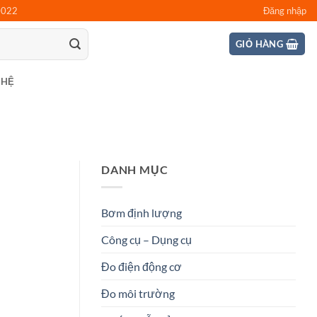
0022
Đăng nhập
GIỎ HÀNG
 HỆ
DANH MỤC
Bơm định lượng
Công cụ – Dụng cụ
Đo điện động cơ
Đo môi trường