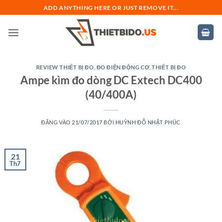
Bỏ
ADD ANYTHING HERE OR JUST REMOVE IT...
qua
nội
dung
REVIEW THIẾT BỊ ĐO
,
ĐO ĐIỆN ĐỘNG CƠ
,
THIẾT BỊ ĐO
Ampe kìm đo dòng DC Extech DC400
(40/400A)
ĐĂNG VÀO
21/07/2017
BỞI
HUỲNH ĐỖ NHẬT PHÚC
21
Th7