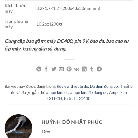
Kích thước
8.2×1.7×1.2″ (208x43x30mmmm)
máy
Trọng lượng
10.2oz (290g)
máy
Cung cấp bao gồm: máy DC400, pin 9V, bao da, bao cao su
ốp máy, hướng dẫn sử dụng.
Bài viết này được đăng trong
Review thiết bị đo
,
Đo điện động cơ
,
Thiết bị
đo
và được gắn thẻ
ampe kim dc
,
ampe kìm đo đòng dc
,
Ampe kìm
EXTECH
,
Extech DC400
.
HUỲNH ĐỖ NHẬT PHÚC
Dev