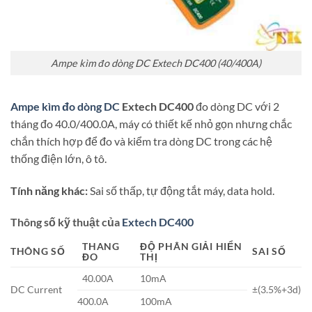
Ampe kìm đo dòng DC Extech DC400 (40/400A)
Ampe kìm đo dòng DC
Extech DC400
đo dòng DC với 2
tháng đo 40.0/400.0A, máy có thiết kế nhỏ gọn nhưng chắc
chắn thích hợp để đo và kiểm tra dòng DC trong các hệ
thống điện lớn, ô tô.
Tính năng khác:
Sai số thấp, tự động tắt máy, data hold.
Thông số kỹ thuật của
Extech DC400
THANG
ĐỘ PHÂN GIẢI HIỂN
THÔNG SỐ
SAI SỐ
ĐO
THỊ
40.00A
10mA
DC Current
±(3.5%+3d)
400.0A
100mA