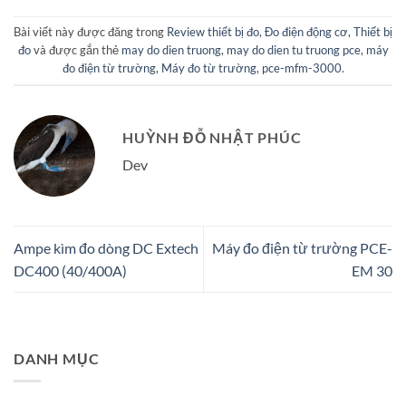
Bài viết này được đăng trong
Review thiết bị đo
,
Đo điện động cơ
,
Thiết bị
đo
và được gắn thẻ
may do dien truong
,
may do dien tu truong pce
,
máy
đo điện từ trường
,
Máy đo từ trường
,
pce-mfm-3000
.
HUỲNH ĐỖ NHẬT PHÚC
Dev
Ampe kìm đo dòng DC Extech
Máy đo điện từ trường PCE-
DC400 (40/400A)
EM 30
DANH MỤC