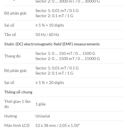
Sector 2: 0 … 3000 mT / 0 … 30000 G
Sector 1: 0.01 mT / 0.1 G
Độ phân giải
Sector 2: 0.1 mT / 1 G
Sai số
± 5 % + 10 digits
Tần số
50 Hz / 60 Hz
Static (DC) electromagnetic field (EMF) measurements
Sector 1: 0 … 150 mT / 0 … 1500 G
Thang đo
Sector 2: 0 … 1500 mT / 0 … 15000 G
Sector 1: 0.01 mT / 0.1 G
Độ phân giải
Sector 2: 0.1 mT / 1 G
Sai số
± 5 % + 20 di­gits
Thông số chung
Thời gian 1 lần
1 giây
đo
Hướng
Uniaxial
Màn hình LCD
52 x 38 mm / 2.05 x 1.50″