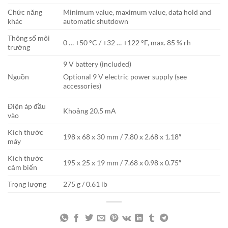
Chức năng
Minimum value, maximum value, data hold and
khác
automatic shutdown
Thông số môi
0 … +50 °C / +32 … +122 °F, max. 85 % rh
trường
9 V battery (included)
Nguồn
Optional 9 V electric power supply (see
accessories)
Điện áp đầu
Khoảng 20.5 mA
vào
Kích thước
198 x 68 x 30 mm / 7.80 x 2.68 x 1.18″
máy
Kích thước
195 x 25 x 19 mm / 7.68 x 0.98 x 0.75″
cảm biến
Trọng lượng
275 g / 0.61 lb