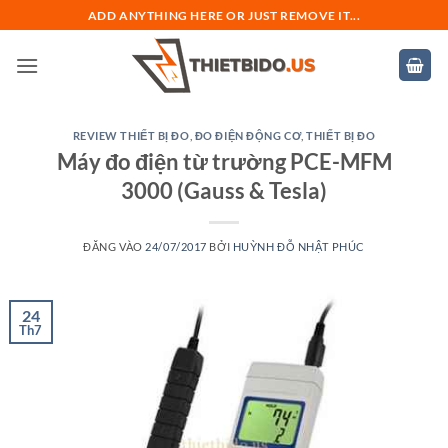
Bỏ
ADD ANYTHING HERE OR JUST REMOVE IT...
qua
nội
dung
REVIEW THIẾT BỊ ĐO
,
ĐO ĐIỆN ĐỘNG CƠ
,
THIẾT BỊ ĐO
Máy đo điện từ trường PCE-MFM
3000 (Gauss & Tesla)
ĐĂNG VÀO
24/07/2017
BỞI
HUỲNH ĐỖ NHẬT PHÚC
24
Th7